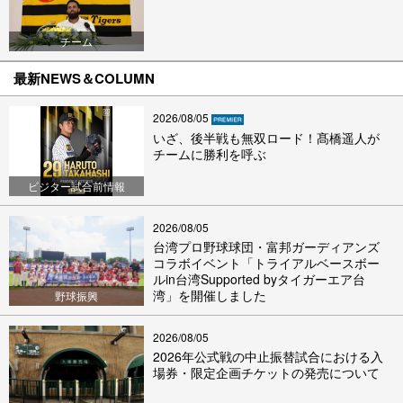
チーム
最新NEWS＆COLUMN
2026/08/05
いざ、後半戦も無双ロード！髙橋遥人が
チームに勝利を呼ぶ
ビジター試合前情報
2026/08/05
台湾プロ野球球団・富邦ガーディアンズ
コラボイベント「トライアルベースボー
ルin台湾Supported byタイガーエア台
湾」を開催しました
野球振興
2026/08/05
2026年公式戦の中止振替試合における入
場券・限定企画チケットの発売について