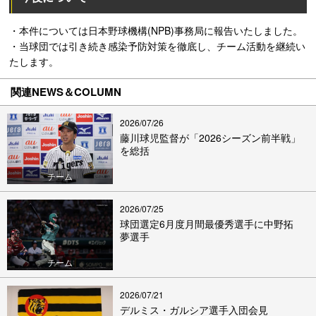
・本件については日本野球機構(NPB)事務局に報告いたしました。
・当球団では引き続き感染予防対策を徹底し、チーム活動を継続い
たします。
関連NEWS＆COLUMN
2026/07/26
藤川球児監督が「2026シーズン前半戦」
を総括
チーム
2026/07/25
球団選定6月度月間最優秀選手に中野拓
夢選手
チーム
2026/07/21
デルミス・ガルシア選手入団会見