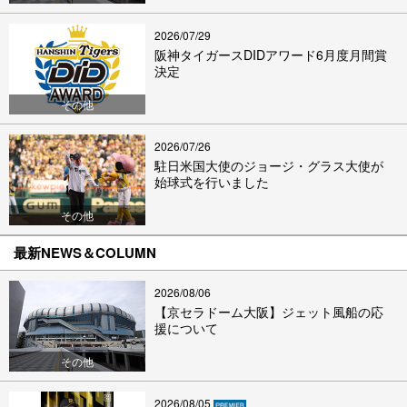
2026/07/29
阪神タイガースDIDアワード6月度月間賞
決定
その他
2026/07/26
駐日米国大使のジョージ・グラス大使が
始球式を行いました
その他
最新NEWS＆COLUMN
2026/08/06
【京セラドーム大阪】ジェット風船の応
援について
その他
2026/08/05