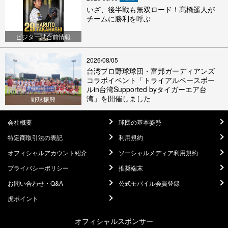
いざ、後半戦も無双ロード！髙橋遥人が
チームに勝利を呼ぶ
ビジター試合前情報
2026/08/05
台湾プロ野球球団・富邦ガーディアンズ
コラボイベント「トライアルベースボー
ルin台湾Supported byタイガーエア台
湾」を開催しました
野球振興
会社概要
球団の基本姿勢
特定商取引法の表記
利用規約
オフィシャルアカウント紹介
ソーシャルメディア利用規約
プライバシーポリシー
推奨端末
お問い合わせ・Q&A
公式モバイル会員登録
虎ポイント
オフィシャルスポンサー