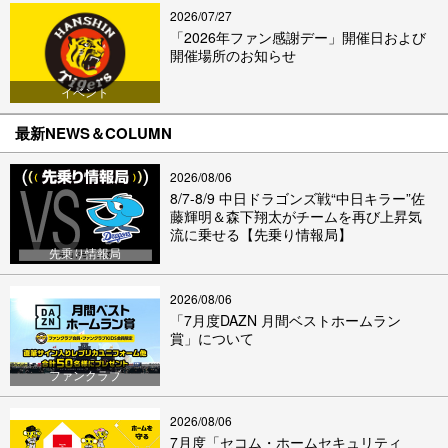
2026/07/27
「2026年ファン感謝デー」開催日および
開催場所のお知らせ
イベント
最新NEWS＆COLUMN
2026/08/06
8/7-8/9 中日ドラゴンズ戦“中日キラー”佐
藤輝明＆森下翔太がチームを再び上昇気
流に乗せる【先乗り情報局】
先乗り情報局
2026/08/06
「7月度DAZN 月間ベストホームラン
賞」について
ファンクラブ
2026/08/06
7月度「セコム・ホームセキュリティ