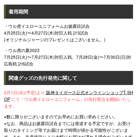
着用期間
・ウル虎イエローユニフォームお披露目試合
4月25日(火)〜4月27日(木)対巨人戦 計3試合
(オリジナルジャージのプレゼントはございません。)
・ウル虎の夏2023
7月25日(火)〜7月27日(木)対巨人戦、7月28日(金)〜7月30日(日)対
広島戦 計6試合
関連グッズの先行発売に関して
2月1日(水)(予定)より
阪神タイガース公式オンラインショップT-SH
OP
にて「ウル虎イエローユニフォーム」の先行受注を開始いたし
ます。
※数に限りがございますのでお早めにお買い求めください。
※なお、商品はお披露目試合までには発送する予定ですが、お受け
取りのタイミング等でお届けまで時間が掛かる可能性がございま
す。また、生産状況により大幅にお届けが遅れる場合がございます