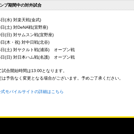
ンプ期間中の対外試合
5日(水) 対楽天戦(金武)
8日(土) 対DeNA戦(宜野座)
9日(日) 対サムスン戦(宜野座)
3日(木・祝) 対中日戦(北谷)
5日(土) 対ヤクルト戦(浦添) オープン戦
6日(日) 対日本ハム戦(名護) オープン戦
て試合開始時間は13:00となります。
定は予告なく変更となる場合がございます。予めご了承ください。
公式モバイルサイトの詳細はこちら