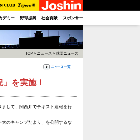
カデミー
野球振興
社会貢献
スポンサー
TOP
>
ニュース
>
球団ニュース
況」を実施！
きまして、関西弁でテキスト速報を行
ー太のキャンプだより」を公開するな