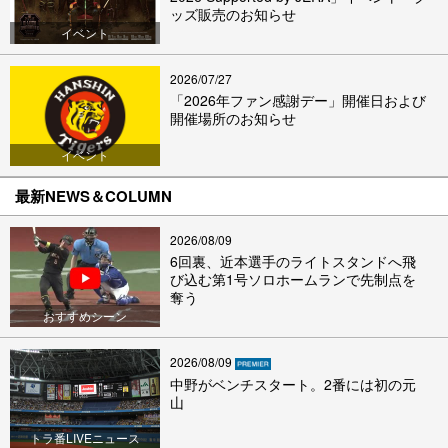
ッズ販売のお知らせ
イベント
2026/07/27
「2026年ファン感謝デー」開催日および
開催場所のお知らせ
イベント
最新NEWS＆COLUMN
2026/08/09
6回裏、近本選手のライトスタンドへ飛
び込む第1号ソロホームランで先制点を
奪う
おすすめシーン
2026/08/09
中野がベンチスタート。2番には初の元
山
トラ番LIVEニュース