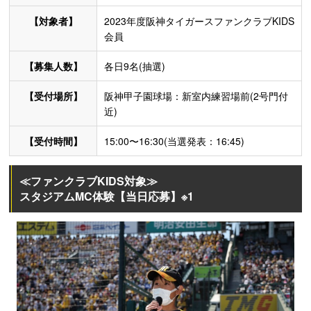
【対象者】
2023年度阪神タイガースファンクラブKIDS
会員
【募集人数】
各日9名(抽選)
【受付場所】
阪神甲子園球場：新室内練習場前(2号門付
近)
【受付時間】
15:00〜16:30(当選発表：16:45)
≪ファンクラブKIDS対象≫
スタジアムMC体験【当日応募】※1