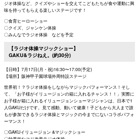
ジオ体操など、クイズやショーを交えてこどもたちが食や運動に興
味を持ってもらえる楽しいステージです！
〇食育ヒーローショー
〇クイズ、ジャンケン体操
〇みんなでラジオ体操 などを予定
【ラジオ体操マジックショー】
GAKU&ラジねえ。(約30分)
【日時】7月17日(月・祝)16:30〜17:00(予定)
【場所】阪神甲子園球場外周特設ステージ
世界初！？ラジオ体操をしながらマジックパフォーマンス！そし
て、「お子様がイリュージョンの箱に入れるチャンス！！」実際に
お子様が箱に入れるイリュージョンショーマジシャンは、日本で1
人GAKUだけです。見て感動、動いて健康！子どもから大人まで誰
もが参加できるラジオ体操とマジックの今までにないコラボパフォ
ーマンス！
〇GAKUイリュージョン &マジックショー
〇効果的なコリ改善ラジオ体操