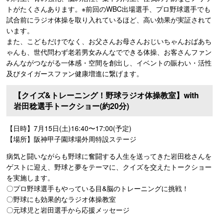
トがたくさんあります。※前回のWBC出場選手、プロ野球選手でも
試合前にラジオ体操を取り入れているほど、高い効果が実証されて
います。
また、こどもだけでなく、お父さんお母さんおじいちゃんおばあち
ゃんも、世代問わず老若男女みんなでできる体操、お客さんファン
みんながつながる一体感・空間を創出し、イベントの賑わい・活性
及びタイガースファン健康増進に繋げます。
【クイズ&トレーニング！野球ラジオ体操教室】with
岩田稔選手トークショー(約20分)
【日時】7月15日(土)16:40〜17:00(予定)
【場所】阪神甲子園球場外周特設ステージ
病気と闘いながらも野球に奮闘する人生を送ってきた岩田稔さんを
ゲストに迎え、野球と夢をテーマに、クイズを交えたトークショー
を実施します。
〇プロ野球選手もやっている目&脳のトレーニングに挑戦！
〇野球にも効果的なラジオ体操教室
〇元球児と岩田選手から応援メッセージ