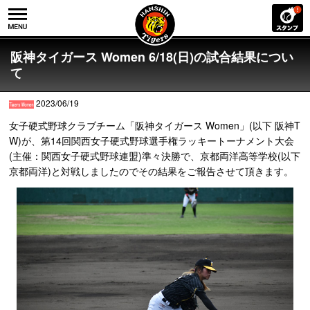
阪神タイガース Women 6/18(日)の試合結果につい
て
2023/06/19
女子硬式野球クラブチーム「阪神タイガース Women」(以下 阪神T
W)が、第14回関西女子硬式野球選手権ラッキートーナメント大会
(主催：関西女子硬式野球連盟)準々決勝で、京都両洋高等学校(以下
京都両洋)と対戦しましたのでその結果をご報告させて頂きます。