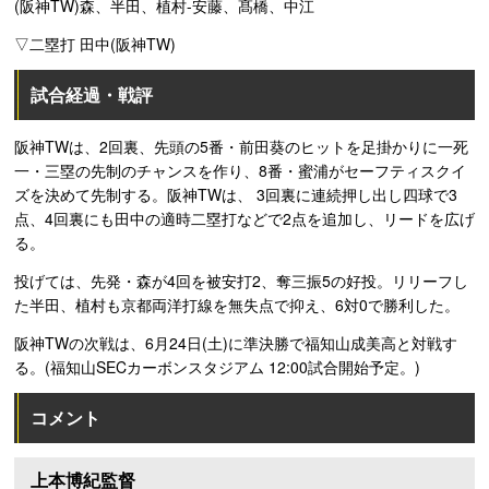
(阪神TW)森、半田、植村-安藤、髙橋、中江
▽二塁打 田中(阪神TW)
試合経過・戦評
阪神TWは、2回裏、先頭の5番・前田葵のヒットを足掛かりに一死
一・三塁の先制のチャンスを作り、8番・蜜浦がセーフティスクイ
ズを決めて先制する。阪神TWは、 3回裏に連続押し出し四球で3
点、4回裏にも田中の適時二塁打などで2点を追加し、リードを広げ
る。
投げては、先発・森が4回を被安打2、奪三振5の好投。リリーフし
た半田、植村も京都両洋打線を無失点で抑え、6対0で勝利した。
阪神TWの次戦は、6月24日(土)に準決勝で福知山成美高と対戦す
る。(福知山SECカーボンスタジアム 12:00試合開始予定。)
コメント
上本博紀監督