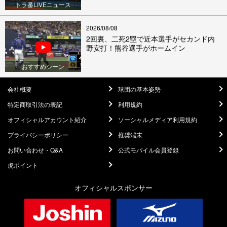
トラ番LIVEニュース
2026/08/08
2回裏、二死2塁で近本選手がセカンド内
野安打！熊谷選手がホームイン
おすすめシーン
会社概要
球団の基本姿勢
特定商取引法の表記
利用規約
オフィシャルアカウント紹介
ソーシャルメディア利用規約
プライバシーポリシー
推奨端末
お問い合わせ・Q&A
公式モバイル会員登録
虎ポイント
オフィシャルスポンサー