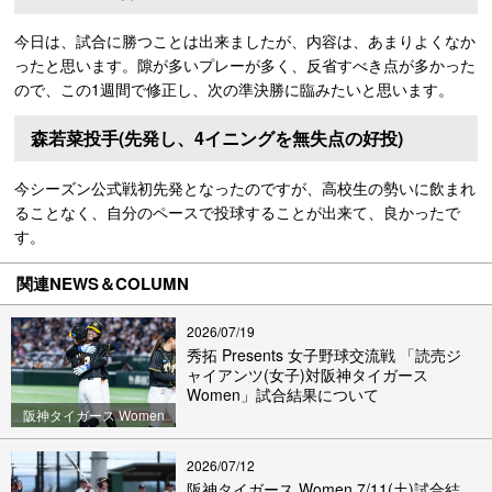
今日は、試合に勝つことは出来ましたが、内容は、あまりよくなか
ったと思います。隙が多いプレーが多く、反省すべき点が多かった
ので、この1週間で修正し、次の準決勝に臨みたいと思います。
森若菜投手(先発し、4イニングを無失点の好投)
今シーズン公式戦初先発となったのですが、高校生の勢いに飲まれ
ることなく、自分のペースで投球することが出来て、良かったで
す。
関連NEWS＆COLUMN
2026/07/19
秀拓 Presents 女子野球交流戦 「読売ジ
ャイアンツ(女子)対阪神タイガース
Women」試合結果について
阪神タイガース Women
2026/07/12
阪神タイガース Women 7/11(土)試合結