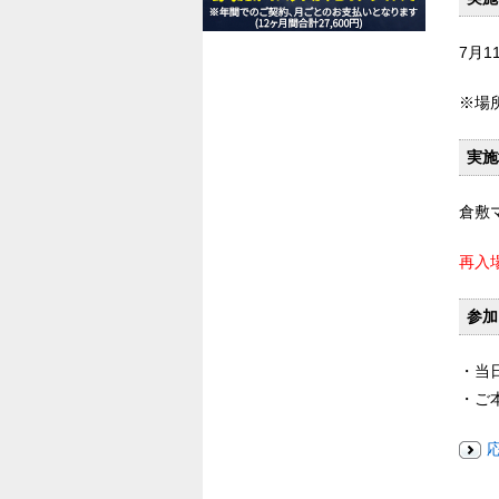
7月11
※場
実施
倉敷
再入
参加
・当
・ご