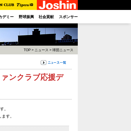
カデミー
野球振興
社会貢献
スポンサー
TOP
>
ニュース
>
球団ニュース
『ファンクラブ応援デ
ます。
します。