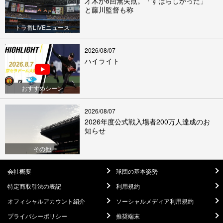
才木が8回無失点。「すばらしかった」
と藤川監督も称
トラ番LIVEニュース
2026/08/07
ハイライト
おすすめシーン
2026/08/07
2026年度公式戦入場者200万人達成のお
知らせ
その他
会社概要
球団の基本姿勢
特定商取引法の表記
利用規約
オフィシャルアカウント紹介
ソーシャルメディア利用規約
プライバシーポリシー
推奨端末