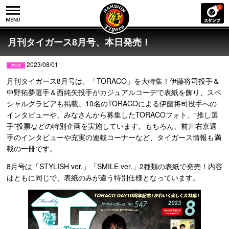
月刊タイガース8月号、本日発売！
2023/08/01
月刊タイガース8月号は、「TORACO」を大特集！伊藤将司投手＆
中野拓夢選手＆西純矢投手がカジュアルコーデで表紙を飾り、スペ
シャルグラビアも掲載。10名のTORACOによる伊藤将司投手への
インタビューや、みなさんから募集したTORACOフォト、“推し選
手”投票などの特別企画を実施しています。もちろん、前川右京選
手のインタビューや充実の連載コーナーなど、タイガース情報も満
載の一冊です。
8月号は「STYLISH ver.」「SMILE ver.」2種類の表紙で発売！内容
はともに同じで、表紙のみが違う特別仕様となっています。