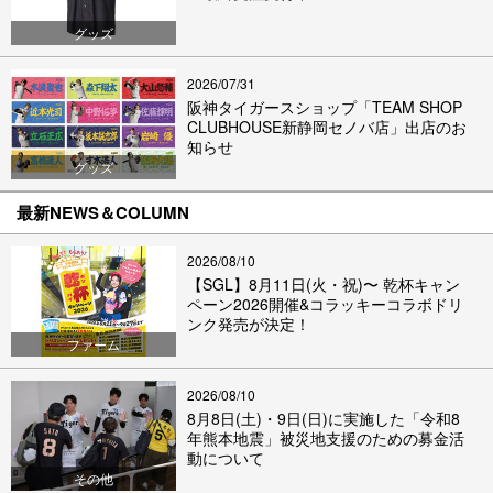
グッズ
2026/07/31
阪神タイガースショップ「TEAM SHOP
CLUBHOUSE新静岡セノバ店」出店のお
知らせ
グッズ
最新NEWS＆COLUMN
2026/08/10
【SGL】8月11日(火・祝)〜 乾杯キャン
ペーン2026開催&コラッキーコラボドリ
ンク発売が決定！
ファーム
2026/08/10
8月8日(土)・9日(日)に実施した「令和8
年熊本地震」被災地支援のための募金活
動について
その他