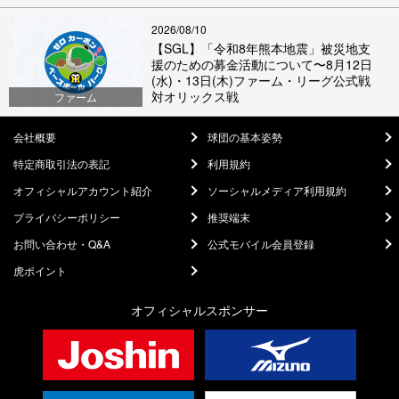
2026/08/10
【SGL】「令和8年熊本地震」被災地支
援のための募金活動について〜8月12日
(水)・13日(木)ファーム・リーグ公式戦
対オリックス戦
ファーム
会社概要
球団の基本姿勢
特定商取引法の表記
利用規約
オフィシャルアカウント紹介
ソーシャルメディア利用規約
プライバシーポリシー
推奨端末
お問い合わせ・Q&A
公式モバイル会員登録
虎ポイント
オフィシャルスポンサー