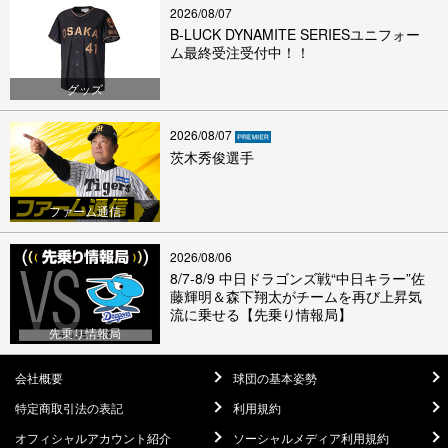
2026/08/07
B-LUCK DYNAMITE SERIESユニフォー
ム最終受注受付中！！
グッズ
2026/08/07
茨木秀俊選手
ファーム通信
2026/08/06
8/7-8/9 中日ドラゴンズ戦“中日キラー”佐
藤輝明＆森下翔太がチームを再び上昇気
流に乗せる【先乗り情報局】
先乗り情報局
会社概要
球団の基本姿勢
特定商取引法の表記
利用規約
オフィシャルアカウント紹介
ソーシャルメディア利用規約