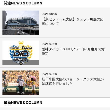
関連NEWS＆COLUMN
2026/08/06
【京セラドーム大阪】ジェット風船の応
援について
その他
2026/07/29
阪神タイガースDIDアワード6月度月間賞
決定
その他
2026/07/26
駐日米国大使のジョージ・グラス大使が
始球式を行いました
その他
最新NEWS＆COLUMN