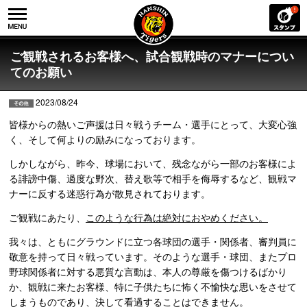
ご観戦されるお客様へ、試合観戦時のマナーについ
てのお願い
2023/08/24
皆様からの熱いご声援は日々戦うチーム・選手にとって、大変心強
く、そして何よりの励みになっております。
しかしながら、昨今、球場において、残念ながら一部のお客様によ
る誹謗中傷、過度な野次、替え歌等で相手を侮辱するなど、観戦マ
ナーに反する迷惑行為が散見されております。
ご観戦にあたり、
このような行為は絶対におやめください。
我々は、ともにグラウンドに立つ各球団の選手・関係者、審判員に
敬意を持って日々戦っています。そのような選手・球団、またプロ
野球関係者に対する悪質な言動は、本人の尊厳を傷つけるばかり
か、観戦に来たお客様、特に子供たちに怖く不愉快な思いをさせて
しまうものであり、決して看過することはできません。