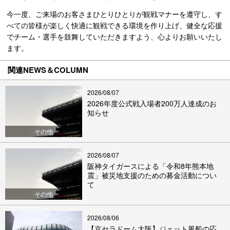
今一度、ご来場のお客さまひとりひとりが観戦マナーを遵守し、す
べての皆様が楽しく快適に観戦できる環境を作り上げ、健全な応援
でチーム・選手を鼓舞していただきますよう、心よりお願いいたし
ます。
関連NEWS＆COLUMN
2026/08/07
2026年度公式戦入場者200万人達成のお
知らせ
その他
2026/08/07
阪神タイガースによる「令和8年熊本地
震」被災地支援のための募金活動につい
て
その他
2026/08/06
【京セラドーム大阪】ジェット風船の応