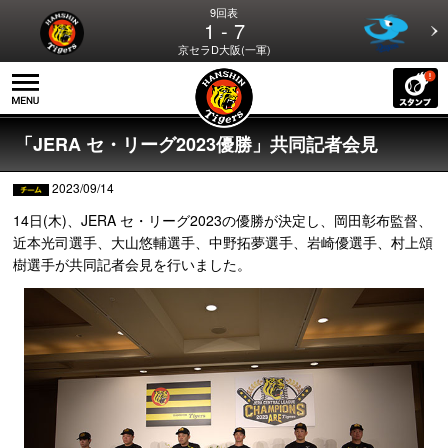
9回表
1 - 7
京セラD大阪(一軍)
「JERA セ・リーグ2023優勝」共同記者会見
2023/09/14
14日(木)、JERA セ・リーグ2023の優勝が決定し、岡田彰布監督、
近本光司選手、大山悠輔選手、中野拓夢選手、岩崎優選手、村上頌
樹選手が共同記者会見を行いました。