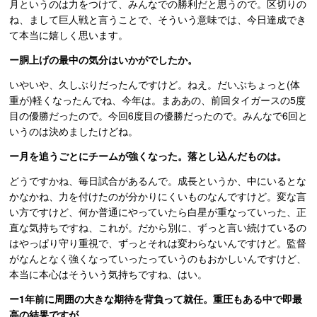
月というのは力をつけて、みんなでの勝利だと思うので。区切りの
ね、まして巨人戦と言うことで、そういう意味では、今日達成でき
て本当に嬉しく思います。
ー胴上げの最中の気分はいかがでしたか。
いやいや、久しぶりだったんですけど。ねえ。だいぶちょっと(体
重が)軽くなったんでね、今年は。まああの、前回タイガースの5度
目の優勝だったので。今回6度目の優勝だったので。みんなで6回と
いうのは決めましたけどね。
ー月を追うごとにチームが強くなった。落とし込んだものは。
どうですかね、毎日試合があるんで。成長というか、中にいるとな
かなかね、力を付けたのが分かりにくいものなんですけど。変な言
い方ですけど、何か普通にやっていたら白星が重なっていった、正
直な気持ちですね、これが。だから別に、ずっと言い続けているの
はやっぱり守り重視で、ずっとそれは変わらないんですけど。監督
がなんとなく強くなっていったっていうのもおかしいんですけど、
本当に本心はそういう気持ちですね、はい。
ー1年前に周囲の大きな期待を背負って就任。重圧もある中で即最
高の結果ですが。