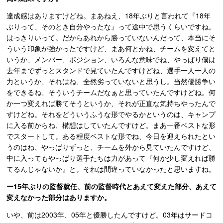
達成感はありますけどね。まあねえ、18年ぶりと言われて『18年
ぶりって、そのとき自分やったな』って途中で思うくらいですね。
はっきりいって。だからあれから勝っていないんだって、本当にそ
ういう印象が強かったですけど、まあ何とかね、チームを変えてと
いうか、メンバー、ポジション、いろんな意味でね、やっぱり僕は
去年までずっとスタンドで見ていたんですけどね、選手一人一人の
力というか、それはね、全然劣っていないと思うし。当然優勝争い
をできるね、そういうチームだなぁと思っていたんですけどね。何
か一つ変えれば勝てそうというか、それが正直な気持ちやったんで
すけどね。それをどういうふうな形でやるかというのは、キャンプ
に入る前からね、構想はしていたんですけど。まあ一番ベストな形
でスタートして。ある程度ベストな形でね、今日を迎えられたとい
うのはね、やっぱりずっと、チームを外から見ていたんですけど、
中に入ってもやっぱり選手たちは力があって『何か少し変えれば勝
てるんじゃないか』と。それは間違っていなかったと思いますね。
ー15年ぶりの監督就任、前の監督時代とあえて変えた部分、あえて
変えなかった部分はありますか。
いや、前は2003年、05年と優勝したんですけど。03年はサードコ