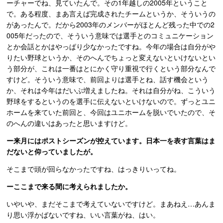
ーチャーでね、見ていたんで。その1年越しの2005年ということ
で。ある程度、まあ言えば完成されたチームというか、そういうの
があったんで。だから2003年のメンバーがほとんど残った中での2
005年だったので、そういう意味では選手とのコミュニケーション
とか会話とかはやっぱり少なかったですね。今年の場合は自分がや
りたい野球というか、そのへんでちょっと変えないといけないとい
う部分が、これは一番はとにかく守り重視で行くという部分なんで
すけど。そういう意味で、前回よりは選手とね、話す機会という
か、それは今年はだいぶ増えましたね。それは自分がね、こういう
野球をするというのを選手に伝えないといけないので。ずっとユニ
ホームを来ていた前回と、今回はユニホームを脱いでいたので、そ
のへんの違いはあったと思いますけど。
ー来月にはポストシーズンが控えています。日本一を表す言葉はま
だないと仰っていましたが。
そこまで頭が回らなかったですね、はっきりいってね。
ーここまで来る間に考えられましたか。
いやいや、まだそこまで考えていないですけど。まあねえ…あんま
り思い浮かばないですね、いい言葉がね、はい。