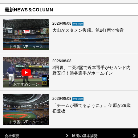
最新NEWS＆COLUMN
2026/08/08
大山がスタメン復帰。第2打席で快音
トラ番LIVEニュース
2026/08/08
2回裏、二死2塁で近本選手がセカンド内
野安打！熊谷選手がホームイン
おすすめシーン
2026/08/08
「チームが勝てるように」。伊原が26歳
初登板
トラ番LIVEニュース
会社概要
球団の基本姿勢