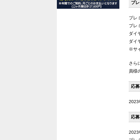
プレ
プレ
プレ
ダイ
ダイ
※サ
さら
員様
応募
2023
応募
20