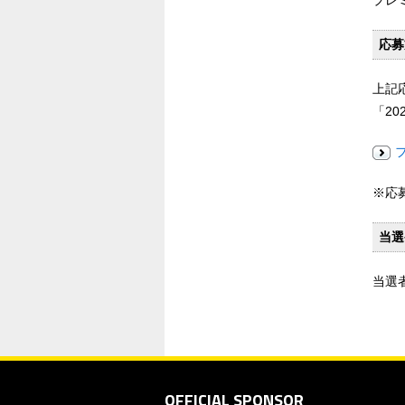
プレ
応募
上記
「2
※応
当選
当選
OFFICIAL SPONSOR