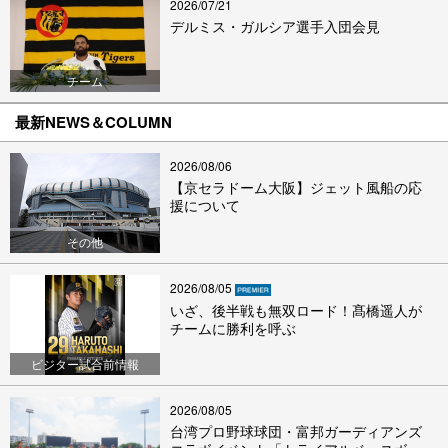
2026/07/21
デルミス・ガルシア選手入団会見
チーム
最新NEWS＆COLUMN
2026/08/06
【京セラドーム大阪】ジェット風船の応
援について
その他
2026/08/05
いざ、後半戦も無双ロード！髙橋遥人が
チームに勝利を呼ぶ
ビジター試合前情報
2026/08/05
台湾プロ野球球団・富邦ガーディアンズ