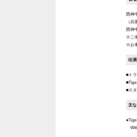
西神
（兵
西神
※ご
※お
出演
■ト
■Tige
■ス
主な
●Ti
Wi