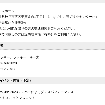
中央ホール
庫県神戸市西区美賀多台1丁目1－1 なでしこ芸術文化センター内）
中央駅から徒歩3分
来場は可能な限り公共の交通機関をご利用ください。
車でお越しの方は近隣駐車場（有料）をご利用ください。
者
ラッキー、ラッキー、キー太
rsGirls2023
タジアムMC
イベント内容（予定）
gersGirls 2023メンバーによるダンスパフォーマンス
th ちょこっとマスコット