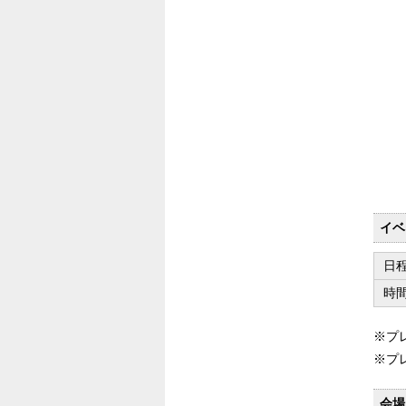
イベ
日
時
※プ
※プ
会場