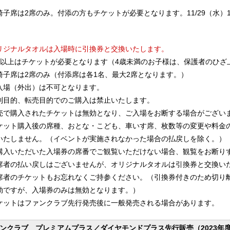
椅子席は2席のみ。付添の方もチケットが必要となります。11/29（水）1
リジナルタオルは入場時に引換券と交換いたします。
歳以上はチケットが必要となります（4歳未満のお子様は、保護者のひざ
椅子席は2席のみ（付添席は各1名、最大2席となります。）
入場（外出）は不可となります。
利目的、転売目的でのご購入は禁止いたします。
売で購入されたチケットは無効となり、ご入場をお断する場合がござい
ケット購入後の席種、おとな・こども、車いす席、枚数等の変更や料金
いたしません。（イベントが実施されなかった場合の払戻しを除く。）
購入いただいた入場券の席番でご観覧いただけない場合、観覧をお断り
席者の払い戻しはございませんが、オリジナルタオルは引換券と交換い
席者のチケットもお忘れなくご持参ください。（引換券付きのため切り
効ですが、入場券のみは無効となります。）
ケットはファンクラブ先行発売後に一般発売される場合があります。
ンクラブ プレミアムプラス／ダイヤモンドプラス先行販売（2023年