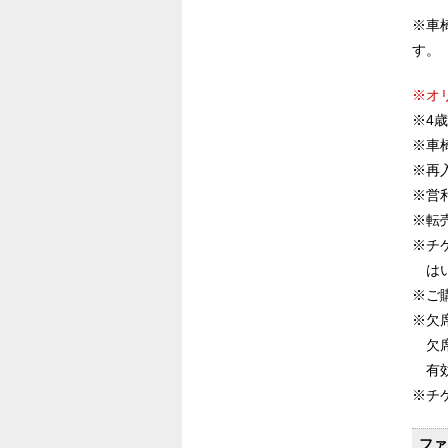
※車
す。
※オ
※4
※車
※再
※営
※転
※チ
は
※ご
※欠
欠
有
※チ
ファ