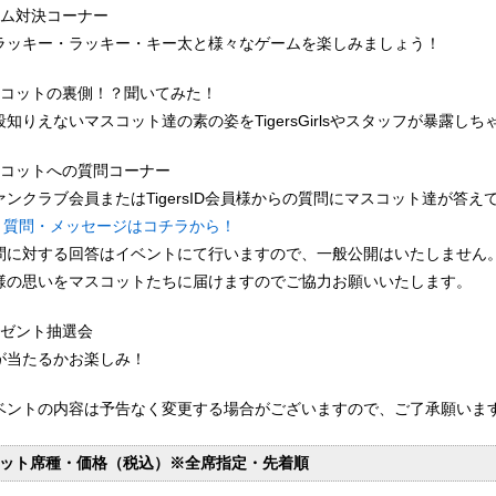
ーム対決コーナー
ッキー・ラッキー・キー太と様々なゲームを楽しみましょう！
スコットの裏側！？聞いてみた！
知りえないマスコット達の素の姿をTigersGirlsやスタッフが暴露しち
スコットへの質問コーナー
ンクラブ会員またはTigersID会員様からの質問にマスコット達が答え
質問・メッセージはコチラから！
問に対する回答はイベントにて行いますので、一般公開はいたしません
の思いをマスコットたちに届けますのでご協力お願いいたします。
レゼント抽選会
当たるかお楽しみ！
ベントの内容は予告なく変更する場合がございますので、ご了承願いま
ット席種・価格（税込）※全席指定・先着順