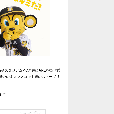
lsやスタジアムMCと共にAREを振り返
の勢いのままマスコット達のストーブリ
す!!