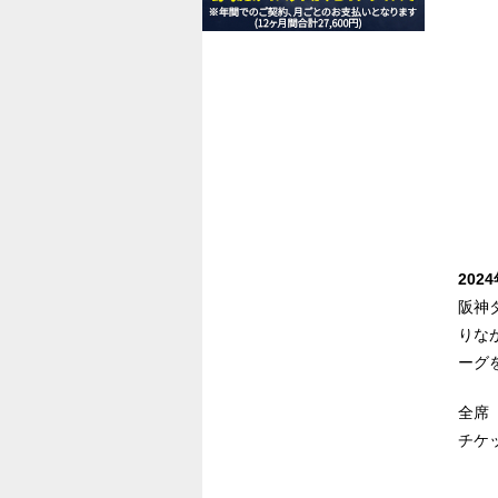
202
阪神
りな
ーグ
全席
チケ