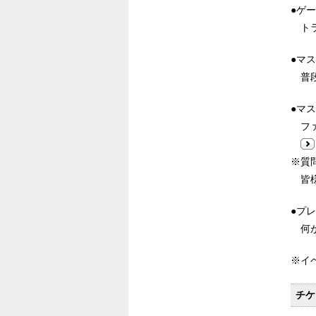
●ゲ
トラ
●マ
普段
●マ
ファ
※質
皆様
●プ
何が
※イ
チケ