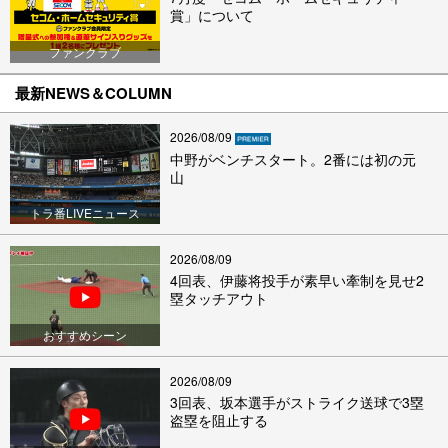
賞」について
ファンクラブ
最新NEWS＆COLUMN
2026/08/09
中野がベンチスタート。2番には初の元
山
トラ番LIVEニュース
2026/08/09
4回表、伊藤将投手が素早い牽制を見せ2
塁タッチアウト
おすすめシーン
2026/08/09
3回表、坂本選手がストライク送球で3塁
盗塁を阻止する