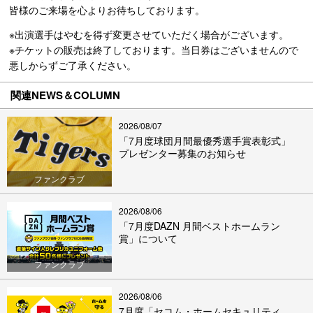
皆様のご来場を心よりお待ちしております。
※出演選手はやむを得ず変更させていただく場合がございます。
※チケットの販売は終了しております。当日券はございませんので
悪しからずご了承ください。
関連NEWS＆COLUMN
2026/08/07
「7月度球団月間最優秀選手賞表彰式」
プレゼンター募集のお知らせ
ファンクラブ
2026/08/06
「7月度DAZN 月間ベストホームラン
賞」について
ファンクラブ
2026/08/06
7月度「セコム・ホームセキュリティ