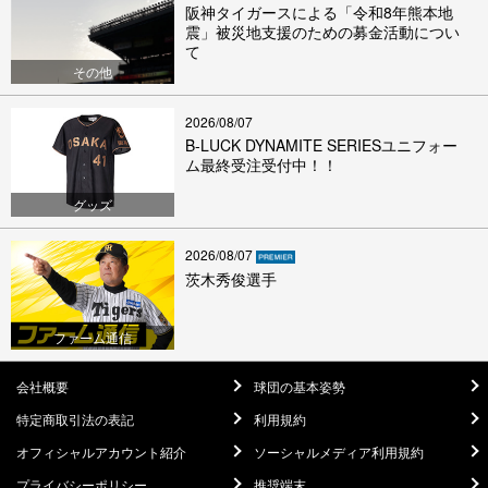
阪神タイガースによる「令和8年熊本地
震」被災地支援のための募金活動につい
て
その他
2026/08/07
B-LUCK DYNAMITE SERIESユニフォー
ム最終受注受付中！！
グッズ
2026/08/07
茨木秀俊選手
ファーム通信
会社概要
球団の基本姿勢
特定商取引法の表記
利用規約
オフィシャルアカウント紹介
ソーシャルメディア利用規約
プライバシーポリシー
推奨端末