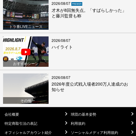
2026/08/07
才木が8回無失点。「すばらしかった」
と藤川監督も称
トラ番LIVEニュース
2026/08/07
ハイライト
おすすめシーン
2026/08/07
2026年度公式戦入場者200万人達成のお
知らせ
その他
会社概要
球団の基本姿勢
特定商取引法の表記
利用規約
オフィシャルアカウント紹介
ソーシャルメディア利用規約