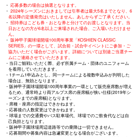
・
応募多数の場合は抽選となります。
・
2024年シーズンにおきましては引率者は最大5名までとなり、6
名以降の定価発売はいたしません。あしからずご了承ください。
・
招待券はこども券・おとな券と分けてのお渡しとなります。当
日おとなの方が6名以上ご来場された場合、ご入場いただけませ
ん。
・
阪神甲子園球場開場100周年事業「KOSHIEN CLASSIC
SERIES」の一環として、試合前・試合中イベントにご参加・ご
協力いただく場合がございます。詳細については別途ご当選チー
ムにご連絡させていただきます。
・当日ご観戦いただく際、必ず所属チーム・団体のユニフォーム
を着用していただきます。
・1チーム1申込みとし、同一チームによる複数申込みが判明した
場合は、無効となります。
・阪神甲子園球場開場100周年事業の一環として販売座席数が増え
るため、通常時より両アルプス席の座席幅が狭い仕様(2019年シ
ーズンまでの座席幅)となります。
・席種・座席の指定はできかねます。
・応募後の人数変更はできかねます。
・球場までの交通費やバス駐車場代、球場でのご飲食代などは自
己負担となります。
・阪神甲子園球場周辺道路等での乗降は一切できません。
・応募期間や募集内容は急遽変更となる場合がございます。