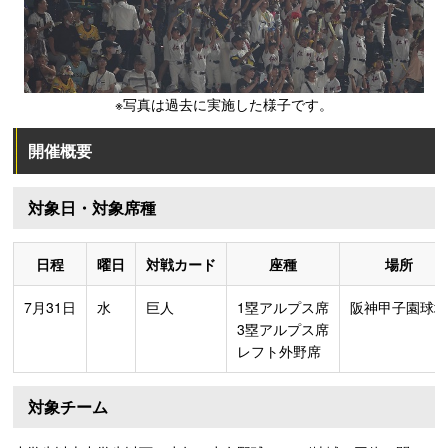
※写真は過去に実施した様子です。
開催概要
対象日・対象席種
日程
曜日
対戦カード
座種
場所
7月31日
水
巨人
1塁アルプス席
阪神甲子園球場
3塁アルプス席
レフト外野席
対象チーム