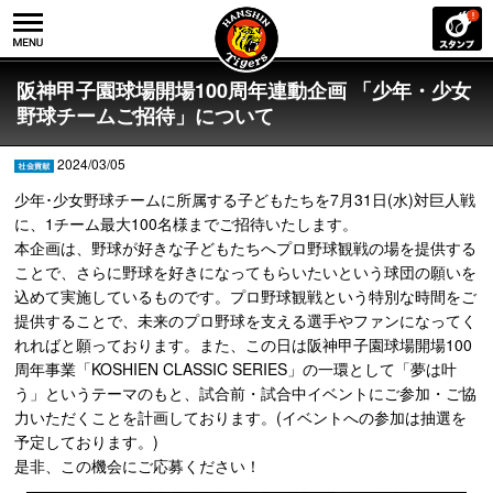
阪神甲子園球場開場100周年連動企画 「少年・少女
野球チームご招待」について
2024/03/05
少年･少女野球チームに所属する子どもたちを7月31日(水)対巨人戦
に、1チーム最大100名様までご招待いたします。
本企画は、野球が好きな子どもたちへプロ野球観戦の場を提供する
ことで、さらに野球を好きになってもらいたいという球団の願いを
込めて実施しているものです。プロ野球観戦という特別な時間をご
提供することで、未来のプロ野球を支える選手やファンになってく
れればと願っております。また、この日は阪神甲子園球場開場100
周年事業「KOSHIEN CLASSIC SERIES」の一環として「夢は叶
う」というテーマのもと、試合前・試合中イベントにご参加・ご協
力いただくことを計画しております。(イベントへの参加は抽選を
予定しております。)
是非、この機会にご応募ください！