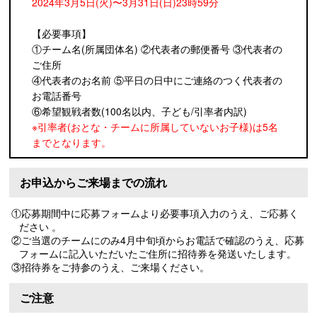
2024年3月5日(火)〜3月31日(日)23時59分
【必要事項】
①チーム名(所属団体名) ②代表者の郵便番号 ③代表者の
ご住所
④代表者のお名前 ⑤平日の日中にご連絡のつく代表者の
お電話番号
⑥希望観戦者数(100名以内、子ども/引率者内訳)
※引率者(おとな・チームに所属していないお子様)は5名
までとなります。
お申込からご来場までの流れ
①応募期間中に応募フォームより必要事項入力のうえ、ご応募く
ださい 。
②ご当選のチームにのみ4月中旬頃からお電話で確認のうえ、応募
フォームに記入いただいたご住所に招待券を発送いたします。
③招待券をご持参のうえ、ご来場ください。
ご注意