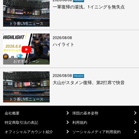
一軍復帰の湯浅。1イニングを無失点
トラ番LIVEニュース
2026/08/08
ハイライト
おすすめシーン
2026/08/08
大山がスタメン復帰。第2打席で快音
トラ番LIVEニュース
会社概要
球団の基本姿勢
特定商取引法の表記
利用規約
オフィシャルアカウント紹介
ソーシャルメディア利用規約