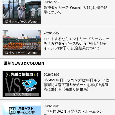
2026/07/12
阪神タイガース Women 7/11(土)試合結
果について
阪神タイガース Women
2026/06/29
バイトするならエントリー ドリームマッ
チ「阪神タイガースWomen対読売ジャ
イアンツ(女子)」試合結果について
阪神タイガース Women
最新NEWS＆COLUMN
2026/08/06
8/7-8/9 中日ドラゴンズ戦“中日キラー”佐
藤輝明＆森下翔太がチームを再び上昇気
流に乗せる【先乗り情報局】
先乗り情報局
2026/08/06
「7月度DAZN 月間ベストホームラン