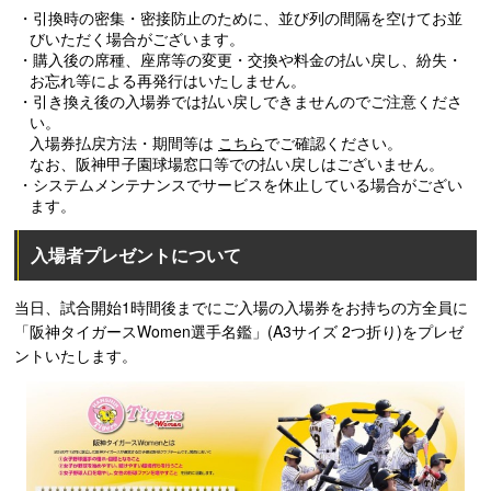
・引換時の密集・密接防止のために、並び列の間隔を空けてお並
びいただく場合がございます。
・購入後の席種、座席等の変更・交換や料金の払い戻し、紛失・
お忘れ等による再発行はいたしません。
・引き換え後の入場券では払い戻しできませんのでご注意くださ
い。
入場券払戻方法・期間等は
こちら
でご確認ください。
なお、阪神甲子園球場窓口等での払い戻しはございません。
・システムメンテナンスでサービスを休止している場合がござい
ます。
入場者プレゼントについて
当日、試合開始1時間後までにご入場の入場券をお持ちの方全員に
「阪神タイガースWomen選手名鑑」(A3サイズ 2つ折り)をプレゼ
ントいたします。