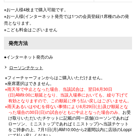
※お一人様4枚まで購入可能です。
※お一人様(インターネット発売では1つの会員登録)1席種のみの発
売となります。
※こども料金はございません
発売方法
●インターネット発売のみ
ローソンチケット
※フィーチャーフォンからはご購入いただけません。
※座席選択はできません。
※雨天等で中止となった場合、当該試合は、翌日6月30日
(日)AM9:00に順延となり、当該入場券においても、繰り下げて
有効となりますので、この順延に伴う払い戻しはございません。
※雨天あるいはやむを得ない事情により6月29日(土)及び順延とな
った場合の30日(日)の試合がともに中止となった場合のみ、
お受
け取りいただいたチケットに記載の同一店舗(ローソンであれば
ローソン、ミニストップであればミニストップ)へ当該チケット
をご持参の上、7月1日(月)AM10:00から2週間以内に店頭のLoppi
にて払い戻しください。