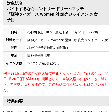
対象試合
バイトするならエントリー ドリームマッチ
「阪神タイガース Women 対 読売ジャイアンツ(女
子)」
日時
6月29日(土) 18:00 (順延予備日:6月30日(日) 9:00)
対戦カード
阪神タイガース Women(1塁側) 対 読売ジャイアンツ(女子)
開門
試合開始予定時間の1時間前
場所
阪神甲子園球場
イニング数
7イニング(延長戦なし)
※6月29日(土)の試合が雨天等で中止となった場合、当該試合は、翌
日6月30日(日)AM9:00に順延となり、当該入場券においても、繰り
下げて有効となりますので、この順延に伴う払い戻しはございませ
ん。
特典内容