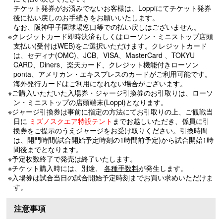
チケット発券がお済みでないお客様は、Loppiにてチケット発券
後に払い戻しのお手続きをお願いいたします。
なお、阪神甲子園球場窓口等での払い戻しはございません。
※クレジットカード即時決済もしくはローソン・ミニストップ店頭
支払い(受付はWEB)をご選択いただけます。クレジットカード
は、セディナ(OMC)、JCB、VISA、MasterCard 、TOKYU
CARD、Diners、楽天カード、クレジット機能付きローソン
ponta、アメリカン・エキスプレスのカードがご利用可能です。
海外発行カードはご利用になれない場合がございます。
※ご購入いただいた入場券・ジャージ引換券のお引取りは、ローソ
ン・ミニストップの店頭端末(Loppi)となります。
※ジャージ引換券は事前に指定の方法にてお引取りの上、ご観戦当
日に
ミズノスクエア特設テント
までお越しいただき、係員に引
換券をご提示のうえジャージをお受け取りください。引換時間
は、開門時間(試合開始予定時刻の1時間前予定)から試合開始1時
間後までとなります。
※予定枚数終了で発売は終了いたします。
※チケット購入時には、別途、
各種手数料
が発生します。
※入場券は試合当日の試合開始予定時刻までお買い求めいただけま
す。
注意事項