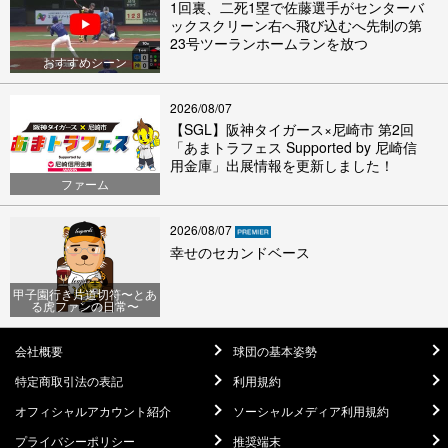
1回裏、二死1塁で佐藤選手がセンターバ
ックスクリーン右へ飛び込むへ先制の第
23号ツーランホームランを放つ
おすすめシーン
2026/08/07
【SGL】阪神タイガース×尼崎市 第2回
「あまトラフェス Supported by 尼崎信
用金庫」出展情報を更新しました！
ファーム
2026/08/07
幸せのセカンドベース
甲子園行き片道切符〜とあ
る虎ファンの日常〜
会社概要
球団の基本姿勢
特定商取引法の表記
利用規約
オフィシャルアカウント紹介
ソーシャルメディア利用規約
プライバシーポリシー
推奨端末