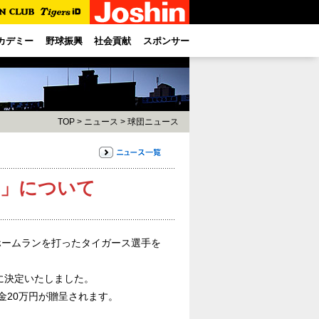
カデミー
野球振興
社会貢献
スポンサー
TOP
>
ニュース
>
球団ニュース
賞」について
ホームランを打ったタイガース選手を
賞に決定いたしました。
賞金20万円が贈呈されます。