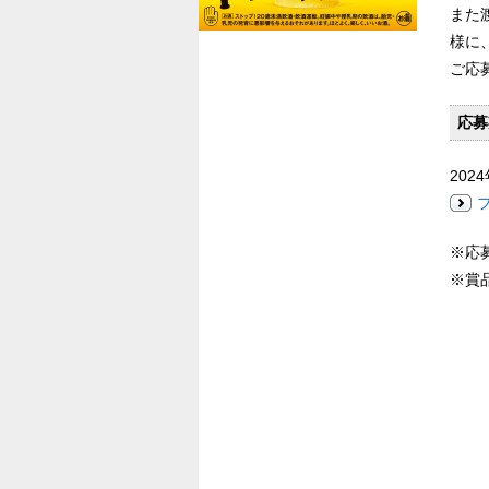
また
様に
ご応
応募
202
※応
※賞