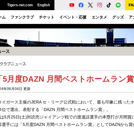
Tigers-net.com
English
ーム
ファンクラブ
チケット
イベント・応援
エンタメ
グッズ
ア
「5月度DAZN 月間ベストホームラン
24年06月04日 更新
タイガース主催のJERA セ・リーグ公式戦において、最も印象に残った
単位で選出、表彰する「DAZN 月間ベストホームラン賞」。
度は5月25日(土)対読売ジャイアンツ戦での渡邉諒選手の本塁打が月間
諒選手には「5月度DAZN 月間ベストホームラン賞」としてDAZNから