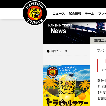
ニュース
試合情報
チーム
ファ
球団ニュース
20
阪神
月間
5月
渡邉