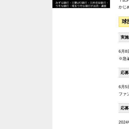
かじ
球
実施
6月
※急
応募
6月5日
ファ
応募
20