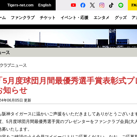
Tigers-net.com
English
ーム
ファンクラブ
チケット
イベント・応援
エンタメ
グッズ
ア
「5月度球団月間最優秀選手賞表彰式プ
お知らせ
24年06月05日 更新
も阪神タイガースに温かいご声援をいただきましてありがとうございま
度、5月度球団月間最優秀選手賞のプレゼンターをファンクラブ会員(大人
急募いたします。
内容をご確認のうえ会員マイページよりご応募ください。なお、ご応募