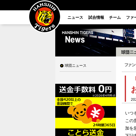
ニュース
試合情報
チーム
ファ
球団ニュース
20
いつ
この
加を
下記