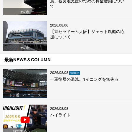
震」被災地支援のための募金活動につい
て
その他
2026/08/06
【京セラドーム大阪】ジェット風船の応
援について
その他
最新NEWS＆COLUMN
2026/08/08
一軍復帰の湯浅。1イニングを無失点
トラ番LIVEニュース
2026/08/08
ハイライト
おすすめシーン