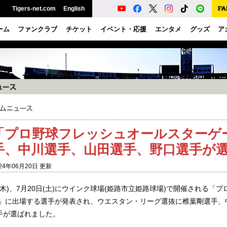
Tigers-net.com
English
ーム
ファンクラブ
チケット
イベント・応援
エンタメ
グッズ
ア
「プロ野球フレッシュオールスターゲー
手、中川選手、山田選手、野口選手が
24年06月20日 更新
日(木)、7月20日(土)にウインク球場(姫路市立姫路球場)で開催される
24」に出場する選手が発表され、ウエスタン・リーグ選抜に椎葉剛選手
手が選ばれました。