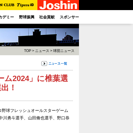
カデミー
野球振興
社会貢献
スポンサー
TOP
>
ニュース
>
球団ニュース
ム2024」に椎葉選
選出！
「プロ野球フレッシュオールスターゲーム
、中川勇斗選手、山田脩也選手、野口恭