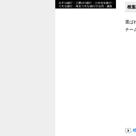
椎葉
選ば
チー