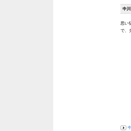
中川
思い
で、