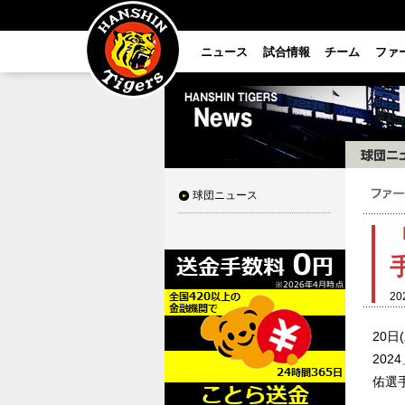
ニュース
試合情報
チーム
ファ
球団ニュース
20
20
20
佑選