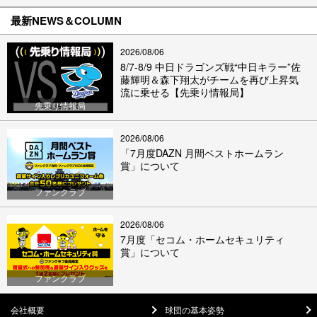
最新NEWS＆COLUMN
2026/08/06
8/7-8/9 中日ドラゴンズ戦“中日キラー”佐
藤輝明＆森下翔太がチームを再び上昇気
流に乗せる【先乗り情報局】
先乗り情報局
2026/08/06
「7月度DAZN 月間ベストホームラン
賞」について
ファンクラブ
2026/08/06
7月度「セコム・ホームセキュリティ
賞」について
ファンクラブ
会社概要
球団の基本姿勢