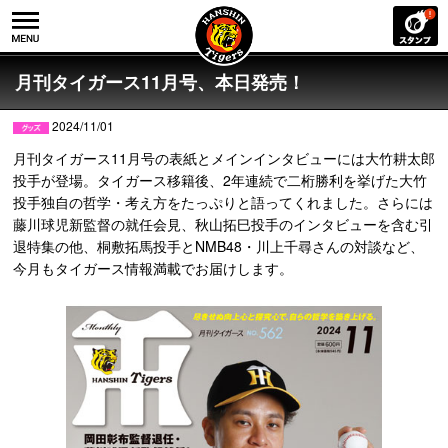
月刊タイガース11月号、本日発売！
2024/11/01
月刊タイガース11月号の表紙とメインインタビューには大竹耕太郎
投手が登場。タイガース移籍後、2年連続で二桁勝利を挙げた大竹
投手独自の哲学・考え方をたっぷりと語ってくれました。さらには
藤川球児新監督の就任会見、秋山拓巳投手のインタビューを含む引
退特集の他、桐敷拓馬投手とNMB48・川上千尋さんの対談など、
今月もタイガース情報満載でお届けします。