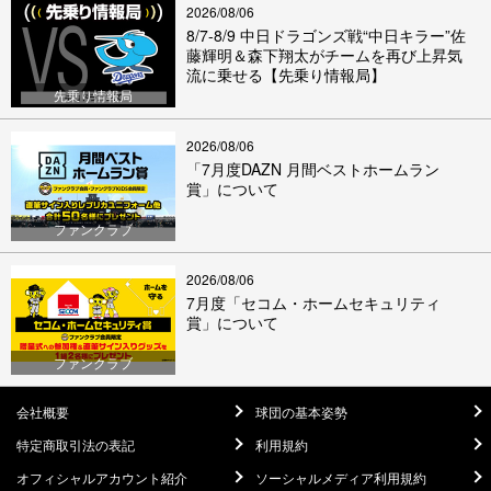
2026/08/06
8/7-8/9 中日ドラゴンズ戦“中日キラー”佐
藤輝明＆森下翔太がチームを再び上昇気
流に乗せる【先乗り情報局】
先乗り情報局
2026/08/06
「7月度DAZN 月間ベストホームラン
賞」について
ファンクラブ
2026/08/06
7月度「セコム・ホームセキュリティ
賞」について
ファンクラブ
会社概要
球団の基本姿勢
特定商取引法の表記
利用規約
オフィシャルアカウント紹介
ソーシャルメディア利用規約