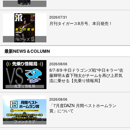
グッズ
2026/07/31
月刊タイガース8月号、本日発売！
グッズ
最新NEWS＆COLUMN
2026/08/06
8/7-8/9 中日ドラゴンズ戦“中日キラー”佐
藤輝明＆森下翔太がチームを再び上昇気
流に乗せる【先乗り情報局】
先乗り情報局
2026/08/06
「7月度DAZN 月間ベストホームラン
賞」について
ファンクラブ