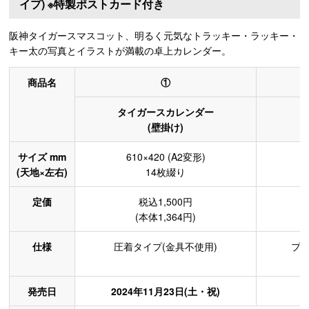
イプ) ※特製ポストカード付き
阪神タイガースマスコット、明るく元気なトラッキー・ラッキー・
キー太の写真とイラストが満載の卓上カレンダー。
商品名
①
タイガースカレンダー
(壁掛け)
サイズ mm
610×420 (A2変形)
(天地×左右)
14枚綴り
定価
税込1,500円
(本体1,364円)
仕様
圧着タイプ(金具不使用)
プ
発売日
2024年11月23日(土・祝)