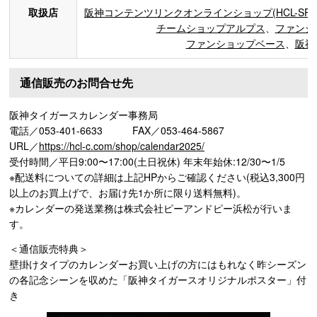
取扱店
阪神コンテンツリンクオンラインショップ(HCL-SPORT
チームショップアルプス
、
ファンシ
ファンショップベース
、
阪神
通信販売のお問合せ先
阪神タイガースカレンダー事務局
電話／053-401-6633 FAX／053-464-5867
URL／
https://hcl-c.com/shop/calendar2025/
受付時間／平日9:00〜17:00(土日祝休) 年末年始休:12/30〜1/5
※配送料についての詳細は上記HPからご確認ください(税込3,300円
以上のお買上げで、お届け先1か所に限り送料無料)。
※カレンダーの発送業務は株式会社ピーアンドピー浜松が行いま
す。
＜通信販売特典＞
壁掛けタイプのカレンダーお買い上げの方にはもれなく昨シーズン
の各記念シーンを収めた「阪神タイガースオリジナルポスター」付
き