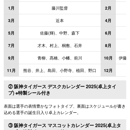
1月
藤川監督
2月
3月
近本
4月
5月
佐藤(輝)、中野、森下
6月
7月
才木、村上、桐敷、石井
8月
9月
青柳、髙橋、小幡、前川
10月
伊藤(
11月
熊谷、井上、島田、小野寺、植田、野口
12月
② 阪神タイガース デスクカレンダー 2025(卓上タイ
プ) ※特製シール付き
表面は選手の表情豊かなフォトタイプ、裏面はスケジュールが書き
込める選手の誕生日入り卓上カレンダー。
③ 阪神タイガース マスコットカレンダー 2025(卓上タ