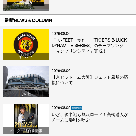
チーム
最新NEWS＆COLUMN
2026/08/06
「10-FEET」制作！「TIGERS B-LUCK
DYNAMITE SERIES」のテーマソング
「マンブリンシティ」完成！
イベント
2026/08/06
【京セラドーム大阪】ジェット風船の応
援について
その他
2026/08/05
いざ、後半戦も無双ロード！髙橋遥人が
チームに勝利を呼ぶ
ビジター試合前情報