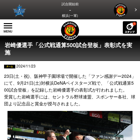
試合開始前
-
横浜(一軍)
岩崎優選手「公式戦通算500試合登板」表彰式を実
施
2024/11/23
23日(土・祝)、阪神甲子園球場で開催した「ファン感謝デー2024」
にて、9月21日(土)対横浜DeNAベイスターズ戦で、「公式戦通算5
00試合登板」を記録した岩崎優選手の表彰式が行われました。
受賞した岩崎選手には、セントラル野球連盟、スポンサー各社、球
団より記念品と賞金が授与されました。