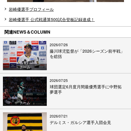
岩崎優選手プロフィール
岩崎優選手 公式戦通算500試合登板記録達成！
関連NEWS＆COLUMN
2026/07/26
藤川球児監督が「2026シーズン前半戦」
を総括
チーム
2026/07/25
球団選定6月度月間最優秀選手に中野拓
夢選手
チーム
2026/07/21
デルミス・ガルシア選手入団会見