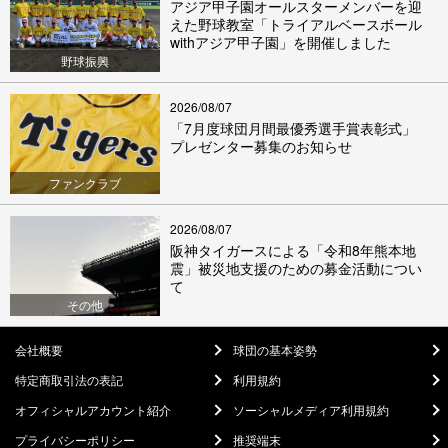
アジア甲子園オールスターメンバーを迎
えた野球教室「トライアルベースボール
withアジア甲子園」を開催しました
野球振興
2026/08/07
「7月度球団月間最優秀選手賞表彰式」
プレゼンター募集のお知らせ
ファンクラブ
2026/08/07
阪神タイガースによる「令和8年熊本地
震」被災地支援のための募金活動につい
て
その他
会社概要
球団の基本姿勢
特定商取引法の表記
利用規約
オフィシャルアカウント紹介
ソーシャルメディア利用規約
プライバシーポリシー
推奨端末