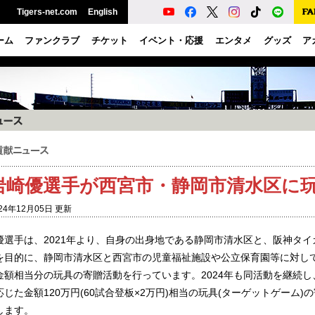
Tigers-net.com
English
ーム
ファンクラブ
チケット
イベント・応援
エンタメ
グッズ
ア
岩崎優選手が西宮市・静岡市清水区に
24年12月05日 更新
優選手は、2021年より、自身の出身地である静岡市清水区と、阪神タ
を目的に、静岡市清水区と西宮市の児童福祉施設や公立保育園等に対し
金額相当分の玩具の寄贈活動を行っています。2024年も同活動を継続
応じた金額120万円(60試合登板×2万円)相当の玩具(ターゲットゲーム
します。