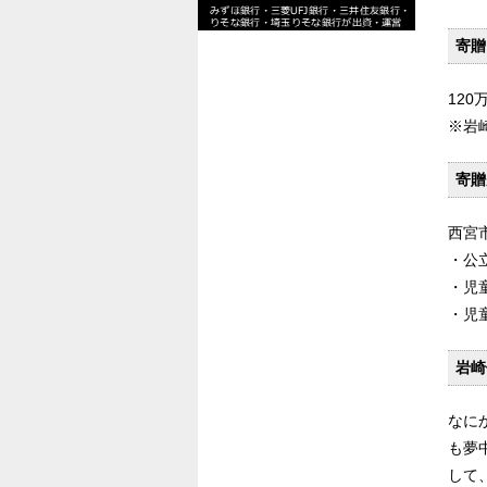
寄贈
120
※岩
寄贈
西宮
・公
・児
・児
岩崎
なに
も夢
して