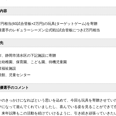
内容
万円相当(60試合登板×2万円)の玩具(ターゲットゲーム)を寄贈
崎選手のレギュラーシーズン公式戦1試合登板につき2万円相当
先
市、静岡市清水区の下記施設に寄贈
立幼稚園、保育園、こども園、待機児童園
童福祉施設
童館、児童センター
優選手のコメント
かのきっかけになればという思いを込めて、今回も玩具を寄贈させてい
中になって遊んでくれていましたし、喜んでいる姿を見ることができて
、来年以降もこの活動を続けていけるように、引き続き頑張っていきた