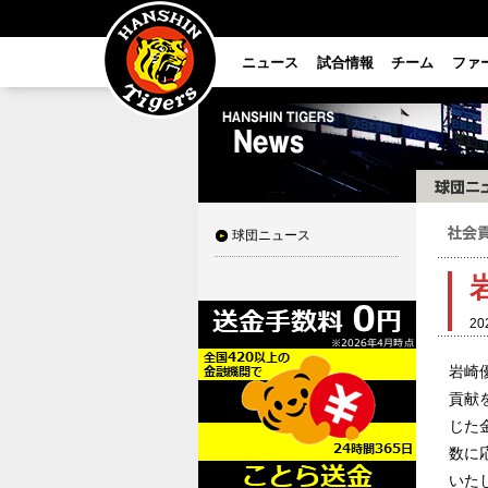
ニュース
試合情報
チーム
ファ
球団ニュース
20
岩崎
貢献
じた
数に
いた