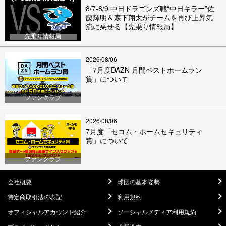
8/7-8/9 中日ドラゴンズ戦“中日キラー”佐
藤輝明＆森下翔太がチームを再び上昇気
流に乗せる【先乗り情報局】
先乗り情報局
2026/08/06
「7月度DAZN 月間ベストホームラン
賞」について
ファンクラブ
2026/08/06
7月度「セコム・ホームセキュリティ
賞」について
ファンクラブ
会社概要
球団の基本姿勢
特定商取引法の表記
利用規約
オフィシャルアカウント紹介
ソーシャルメディア利用規約