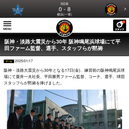
3回表
0 - 8
横浜(一軍)
阪神・淡路大震災から30年 阪神鳴尾浜球場にて平
田ファーム監督、選手、スタッフらが黙祷
2025/01/17
阪神・淡路大震災から30年となる17日(金)、練習前の阪神鳴尾浜球
場にて粟井一夫社長、平田勝男ファーム監督、コーチ、選手、球団
スタッフらが黙祷を捧げました。