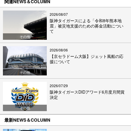
関連NEWS＆COLUMN
2026/08/07
阪神タイガースによる「令和8年熊本地
震」被災地支援のための募金活動につい
て
その他
2026/08/06
【京セラドーム大阪】ジェット風船の応
援について
その他
2026/07/29
阪神タイガースDIDアワード6月度月間賞
決定
その他
最新NEWS＆COLUMN