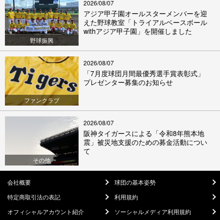
2026/08/07
アジア甲子園オールスターメンバーを迎
えた野球教室「トライアルベースボール
withアジア甲子園」を開催しました
野球振興
2026/08/07
「7月度球団月間最優秀選手賞表彰式」
プレゼンター募集のお知らせ
ファンクラブ
2026/08/07
阪神タイガースによる「令和8年熊本地
震」被災地支援のための募金活動につい
て
その他
会社概要
球団の基本姿勢
特定商取引法の表記
利用規約
オフィシャルアカウント紹介
ソーシャルメディア利用規約