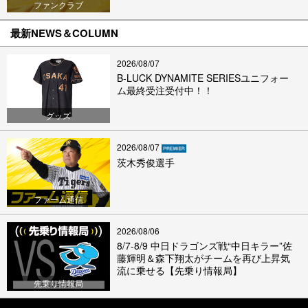
ファンクラブ
最新NEWS＆COLUMN
2026/08/07
B-LUCK DYNAMITE SERIESユニフォー
ム最終受注受付中！！
グッズ
2026/08/07
茨木秀俊選手
ファーム通信
2026/08/06
8/7-8/9 中日ドラゴンズ戦“中日キラー”佐
藤輝明＆森下翔太がチームを再び上昇気
流に乗せる【先乗り情報局】
先乗り情報局