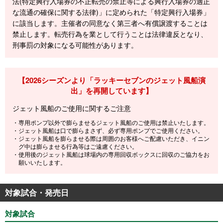
法(特定興行入場券の不正転売の禁止等による興行入場券の適正
な流通の確保に関する法律)」に定められた「特定興行入場券」
に該当します。主催者の同意なく第三者へ有償譲渡することは
禁止します。転売行為を業として行うことは法律違反となり、
刑事罰の対象になる可能性があります。
【2026シーズンより「ラッキーセブンのジェット風船演
出」を再開しています】
ジェット風船のご使用に関するご注意
・専用ポンプ以外で膨らませるジェット風船のご使用は禁止いたします。
・ジェット風船は口で膨らまさず、必ず専用ポンプでご使用ください。
・ジェット風船を膨らませる際は周囲のお客様へご配慮いただき、イニン
グ中は膨らませる行為等はご遠慮ください。
・使用後のジェット風船は球場内の専用回収ボックスに回収のご協力をお
願いいたします。
対象試合・発売日
対象試合