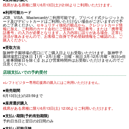
残席がある席種に限り6月13日(土)12:00よりご利用いただけます。
■利用可能カード
JCB、VISA、Mastercardがご利用可能です。プリペイド式クレジットカ
ード及びデビットカードはご利用いただけない場合がございますので予
めご了承ください。
セキュリティ強化の観点から、クレジットカード情
報に加え、ご利用のカード会社にご登録の「電話番号」または「携帯電
話番号」の入力が必要となります。入力内容に誤りがある場合、正常に
決済が進みませんので、お客様ご自身で予め登録情報をご確認の上、ご
購入ください。
■受取方法
阪神甲子園球場の窓口にてご購入日よりお受取いただけます。阪神甲子
園球場窓口定休日【1月・2月/土曜・日曜・祝日 3月-12月/月曜・祝日(※但
し催事開催日を除く)】および営業時間外はお受取いただけませんのでご
注意ください。
店頭支払いでの予約受付
※レフトビジター専用応援席の購入にはご利用いただけません。
■発売期間
6月13日(土)の23:59まで
■座席選択購入
残席がある席種に限り6月13日(土) 12:00よりご利用いただけます。
■支払い期限(予約有効期限)
予約日当日と翌日の2日間のみ
■支払い可能店舗