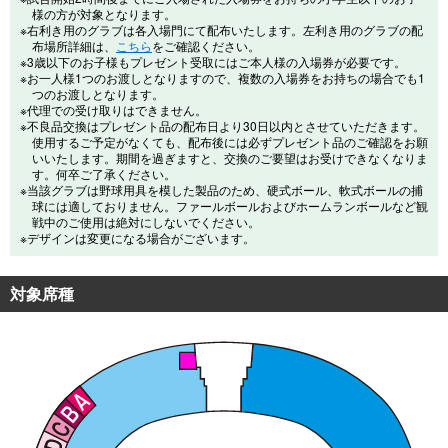
様の方が対象となります。
※右利き用のグラブは各入場門にて配布いたします。左利き用のグラブの配
布場所詳細は、
こちら
をご確認ください。
※3歳以下のお子様もプレゼント受取にはご本人様の入場券が必要です。
※お一人様1つのお渡しとなりますので、複数の入場券をお持ちの場合でも1
つのお渡しとなります。
※代理での受け取りはできません。
※不良品交換はプレゼント品の配布日より30日以内とさせていただきます。
使用するご予定がなくても、配布後には必ずプレゼント品のご確認をお願
いいたします。期間を過ぎますと、交換のご要望はお受けできなくなりま
す。何卒ご了承ください。
※当該グラブは野球用具を模した製品のため、硬式ボール、軟式ボールの捕
球には適しておりません。ファールボールおよびホームランボールなど観
戦中のご使用は絶対にしないでください。
※デザインは変更になる場合がございます。
対象席種