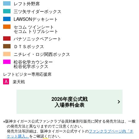
レフト外野席
三ツ矢サイダーボックス
LAWSONデッキシート
セコム ツインシート
セコム トリプルシート
パナソニックペアシート
ＤＴＳボックス
ニチレイ・ロジ関西ボックス
松谷化学カウンター
松谷化学ボックス
レフトビジター専用応援席
A
楽天戦
2026年度公式戦
入場券料金表
※阪神タイガース公式ファンクラブ会員対象割引販売に関する発売方法は、一般
の発売方法と異なりますのでご注意ください。
発売方法等詳細は、阪神タイガース公式サイトの
ファンクラブページ内「チ
ケット購入」
をご確認ください。