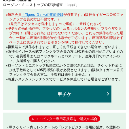
ローソン・ミニストップの店頭端末「Loppi」
※無料会員
「Tigers iD」への事前登録
が必要です。(阪神タイガース公式ファ
ンクラブ会員の方は不要です。)
(発売日はアクセスが集中しますので事前にご登録ください)
※甲チケの画面操作中、ブラウザの「戻る」ボタンの使用や、ブラウザやタ
ブの終了（閉じる行為）は行わないでください。これらの操作を行った場
合、一時的に画面の制御がかかる場合がございます。画面遷移の際は必ず
ページ上に表示されているボタンを押して操作してください。
※複数端末で操作されますと、正しくお手続きできない場合がございます。
※阪神タイガース公式ファンクラブ会員の方はFC料金の適用がございますの
で、会員番号またはニックネームとパスワード、生年月日でログインの
上、入場券をご購入ください。
※ローソン・ミニストップ店頭支払いをご選択された場合、チケット料金に
加え手数料として495円(税込)/枚が必要となります。(阪神タイガース公式
ファンクラブ会員の方は、手数料は発生しません。)
※急遽システムメンテナンスでサービスを休止している場合がございます。
甲チケ
レフトビジター専用応援席をご購入の場合
・甲チケサイト内カレンダー下の「レフトビジター専用応援席」を選択の