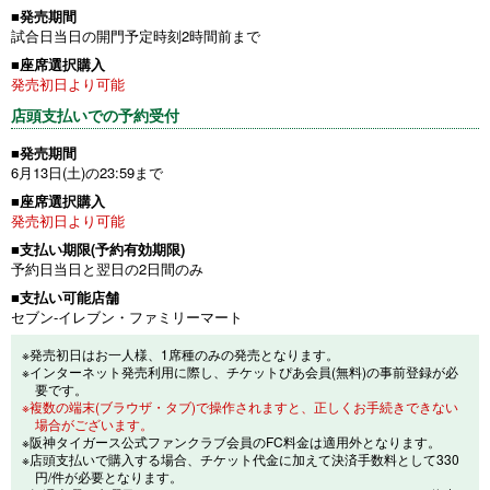
■発売期間
試合日当日の開門予定時刻2時間前まで
■座席選択購入
発売初日より可能
店頭支払いでの予約受付
■発売期間
6月13日(土)の23:59まで
■座席選択購入
発売初日より可能
■支払い期限(予約有効期限)
予約日当日と翌日の2日間のみ
■支払い可能店舗
セブン-イレブン・ファミリーマート
※発売初日はお一人様、1席種のみの発売となります。
※インターネット発売利用に際し、チケットぴあ会員(無料)の事前登録が必
要です。
※複数の端末(ブラウザ・タブ)で操作されますと、正しくお手続きできない
場合がございます。
※阪神タイガース公式ファンクラブ会員のFC料金は適用外となります。
※店頭支払いで購入する場合、チケット代金に加えて決済手数料として330
円/件が必要となります。