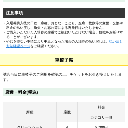
注意事項
・入場券購入後の日程、席種、おとな・こども、座席、枚数等の変更・交換や
料金の払い戻し、紛失・お忘れ等による再発行はいたしません。
・ご購入いただいた入場券の席番でご観戦いただけない場合、観戦をお断りす
ることがございます。
・やむを得ない事情により中止となった場合の入場券の払い戻しは、
払い戻し
方法確認ページ
をご確認ください。
車椅子席
試合当日に車椅子のご利用を確認の上、チケットをお引き換えいたしま
す。
席種・料金(税込)
料金
席種
席数
カテゴリーⅢ
グリーンシート
4
5,700円