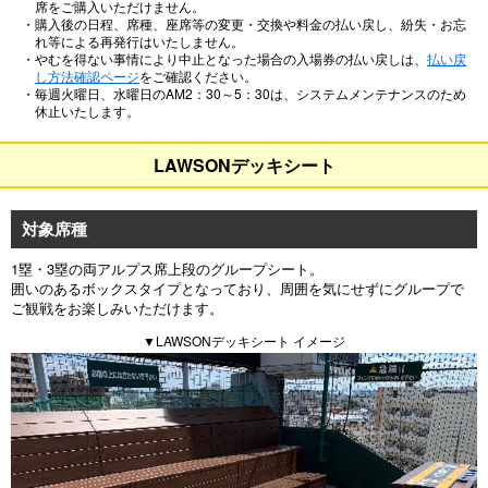
席をご購入いただけません。
・購入後の日程、席種、座席等の変更・交換や料金の払い戻し、紛失・お忘
れ等による再発行はいたしません。
・やむを得ない事情により中止となった場合の入場券の払い戻しは、
払い戻
し方法確認ページ
をご確認ください。
・毎週火曜日、水曜日のAM2：30～5：30は、システムメンテナンスのため
休止いたします。
LAWSONデッキシート
対象席種
1塁・3塁の両アルプス席上段のグループシート。
囲いのあるボックスタイプとなっており、周囲を気にせずにグループで
ご観戦をお楽しみいただけます。
▼LAWSONデッキシート イメージ