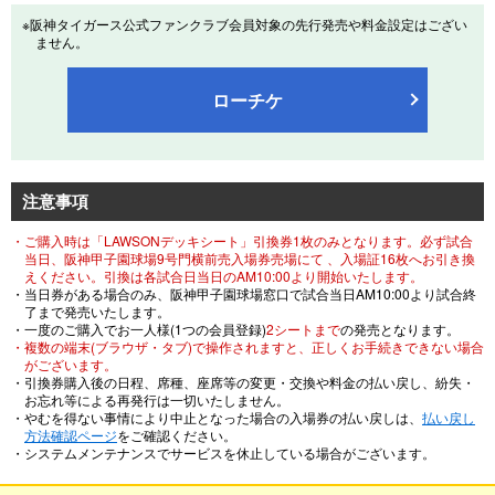
※阪神タイガース公式ファンクラブ会員対象の先行発売や料金設定はござい
ません。
ローチケ
注意事項
・ご購入時は「LAWSONデッキシート」引換券1枚のみとなります。必ず試合
当日、阪神甲子園球場9号門横前売入場券売場にて 、入場証16枚へお引き換
えください。引換は各試合日当日のAM10:00より開始いたします。
・当日券がある場合のみ、阪神甲子園球場窓口で試合当日AM10:00より試合終
了まで発売いたします。
・一度のご購入でお一人様(1つの会員登録)
2シートまで
の発売となります。
・複数の端末(ブラウザ・タブ)で操作されますと、正しくお手続きできない場合
がございます。
・引換券購入後の日程、席種、座席等の変更・交換や料金の払い戻し、紛失・
お忘れ等による再発行は一切いたしません。
・やむを得ない事情により中止となった場合の入場券の払い戻しは、
払い戻し
方法確認ページ
をご確認ください。
・システムメンテナンスでサービスを休止している場合がございます。