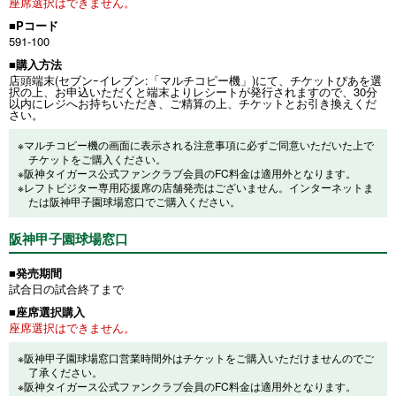
座席選択はできません。
■Pコード
591-100
■購入方法
店頭端末(セブンｰイレブン:「マルチコピー機」)にて、チケットぴあを選
択の上、お申込いただくと端末よりレシートが発行されますので、30分
以内にレジへお持ちいただき、ご精算の上、チケットとお引き換えくだ
さい。
※マルチコピー機の画面に表示される注意事項に必ずご同意いただいた上で
チケットをご購入ください。
※阪神タイガース公式ファンクラブ会員のFC料金は適用外となります。
※レフトビジター専用応援席の店舗発売はございません。インターネットま
たは阪神甲子園球場窓口でご購入ください。
阪神甲子園球場窓口
■発売期間
試合日の試合終了まで
■座席選択購入
座席選択はできません。
※阪神甲子園球場窓口営業時間外はチケットをご購入いただけませんのでご
了承ください。
※阪神タイガース公式ファンクラブ会員のFC料金は適用外となります。