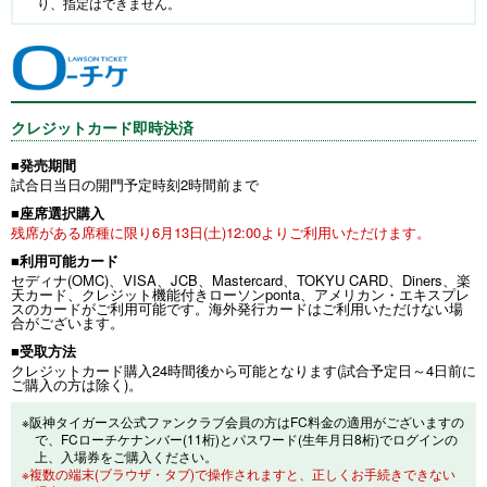
り、指定はできません。
クレジットカード即時決済
■発売期間
試合日当日の開門予定時刻2時間前まで
■座席選択購入
残席がある席種に限り6月13日(土)12:00よりご利用いただけます。
■利用可能カード
セディナ(OMC)、VISA、JCB、Mastercard、TOKYU CARD、Diners、楽
天カード、クレジット機能付きローソンponta、アメリカン・エキスプレ
スのカードがご利用可能です。海外発行カードはご利用いただけない場
合がございます。
■受取方法
クレジットカード購入24時間後から可能となります(試合予定日～4日前に
ご購入の方は除く)。
※阪神タイガース公式ファンクラブ会員の方はFC料金の適用がございますの
で、FCローチケナンバー(11桁)とパスワード(生年月日8桁)でログインの
上、入場券をご購入ください。
※複数の端末(ブラウザ・タブ)で操作されますと、正しくお手続きできない