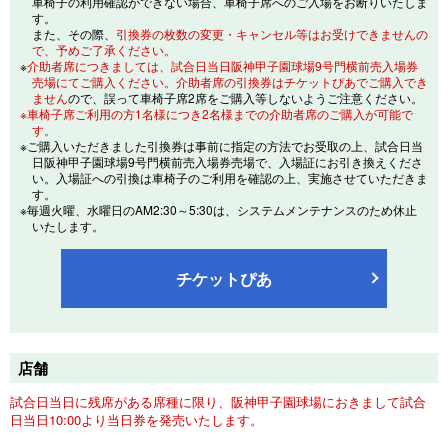
車椅子の利用確認ができない場合、車椅子席へのご入場をお断りいたしま
す。
また、その際、
引換券の枚数の変更・キャンセル等はお受けできませんの
で、予めご了承ください。
※
介助者席につきましては、試合日当日阪神甲子園球場9号門横前売入場券
売場にてご購入ください。介助者席の引換券はチケットぴあでご購入でき
ません
ので、誤って車椅子席2席をご購入等しないようご注意ください。
※車椅子席ご利用の方1名様につき2名様までの介助者席のご購入が可能で
す。
※ご購入いただきました引換券は事前に指定の方法でお受取の上、試合日当
日阪神甲子園球場9号門横前売入場券売場で、入場証にお引き換えくださ
い。入場証への引換は車椅子のご利用を確認の上、実施させていただきま
す。
※毎週火曜、水曜日のAM2:30～5:30は、システムメンテナンスのため休止
いたします。
チケットぴあ
店舗
試合日当日に残席がある席種に限り、阪神甲子園球場におきまして試合
日当日10:00より当日券を発売いたします。