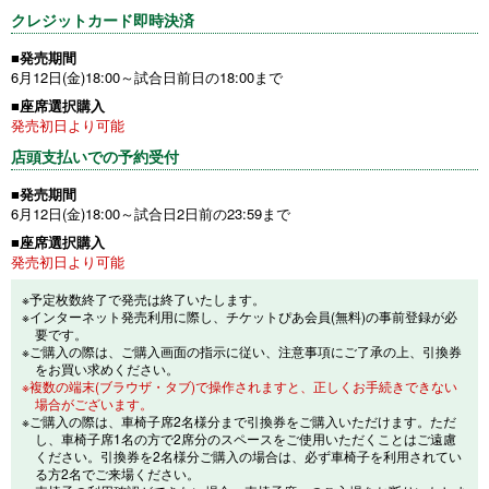
クレジットカード即時決済
■発売期間
6月12日(金)18:00～試合日前日の18:00まで
■座席選択購入
発売初日より可能
店頭支払いでの予約受付
■発売期間
6月12日(金)18:00～試合日2日前の23:59まで
■座席選択購入
発売初日より可能
※予定枚数終了で発売は終了いたします。
※インターネット発売利用に際し、チケットぴあ会員(無料)の事前登録が必
要です。
※ご購入の際は、ご購入画面の指示に従い、注意事項にご了承の上、引換券
をお買い求めください。
※複数の端末(ブラウザ・タブ)で操作されますと、正しくお手続きできない
場合がございます。
※ご購入の際は、車椅子席2名様分まで引換券をご購入いただけます。ただ
し、車椅子席1名の方で2席分のスペースをご使用いただくことはご遠慮
ください。引換券を2名様分ご購入の場合は、必ず車椅子を利用されてい
る方2名でご来場ください。