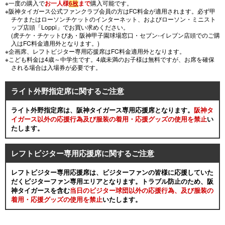
※一度の購入で
お一人様
6枚
まで
購入可能です。
※阪神タイガース公式ファンクラブ会員の方はFC料金が適用されます。必ず甲
チケまたはローソンチケットのインターネット、およびローソン・ミニスト
ップ店頭「Loppi」でお買い求めください。
(虎チケ・チケットぴあ・阪神甲子園球場窓口・セブン-イレブン店頭でのご購
入はFC料金適用外となります。)
※企画席、レフトビジター専用応援席はFC料金適用外となります。
※こども料金は4歳～中学生です。4歳未満のお子様は無料ですが、お席を確保
される場合は入場券が必要です。
ライト外野指定席に関するご注意
ライト外野指定席は、阪神タイガース専用応援席となります。
阪神タ
イガース以外の応援行為及び服装の着用・応援グッズの使用を禁止
い
たします。
レフトビジター専用応援席に関するご注意
レフトビジター専用応援席は、ビジターファンの皆様に応援していた
だくビジターファン専用エリアとなります。トラブル防止のため、阪
神タイガースを含む
当日のビジター球団以外の応援行為、及び服装の
着用・応援グッズの使用を禁止
いたします。