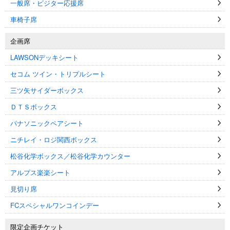
一般席・ビジター応援席
車椅子席
企画席
LAWSONデッキシート
セコム ツイン・トリプルシート
三ツ矢サイダーボックス
ＤＴＳボックス
パナソニックペアシート
ニチレイ・ロジ関西ボックス
松谷化学ボックス／松谷化学カウンター
アルプス楽楽シート
見切り席
FCスペシャルワンコインデー
限定企画チケット