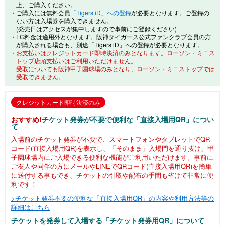
上、ご購入ください。
・ご購入には無料会員
「Tigers iD」への登録
が必要となります。ご登録の
ない方は入場券を購入できません。
(発売日はアクセスが集中しますので事前にご登録ください)
・FC料金は適用外となります。阪神タイガース公式ファンクラブ会員の方
が購入される場合も、別途「Tigers iD」への登録が必要となります。
・お支払いはクレジットカード即時決済のみとなります。ローソン・ミニス
トップ店頭支払いはご利用いただけません。
受取についても阪神甲子園球場のみとなり、ローソン・ミニストップでは
受取できません。
クレジットカード即時決済のみ
おすすめ!
チケット発券が不要で便利な「直接入場用QR」につい
て
入場前のチケット発券が不要で、スマートフォンやタブレットでQR
コード(直接入場用QR)を表示し、「そのまま」入場門を通り抜け、甲
子園球場内にご入場できる便利な機能がご利用いただけます。事前に
ご友人や同伴の方にメールやLINEでQRコード(直接入場用QR)を簡単
に送付する事もでき、チケットの引取や配布の手間も省けて非常に便
利です！
>チケット発券不要の便利な「直接入場用QR」の内容や利用方法等の
詳細はこちら
チケットを発券して入場する「チケット発券用QR」について