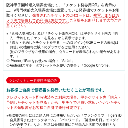
阪神甲子園球場入場券売場にて、「チケット発券用QR」を表示の
上、9号門横前売入場券売場に設置している発券機でチケットをお引
取りください。
発券されたチケットのQRコードは、
複写、またはカ
メラ等で撮影しての利用は無効です。
ご入場をお断りしますのでご注
意ください。
※「直接入場用QR」及び「チケット発券用QR」は甲チケサイト内の「購
入・予約したチケットを見る」から表示できます。
※「購入・予約したチケットを見る」へのログイン(各QRコードの表示)は
お使いの機種毎に以下のブラウザをご使用ください。
(他のブラウザをご使用の場合、ＱＲコードが表示されない場合がありま
す。)
◇iPhone／iPadをお使いの場合：「Safari」
◇Androidスマホ・タブレットをお使いの場合：「Google Chrome」
クレジットカード即時決済のみ
お客様ご自身で領収書を発行いただくことが可能です。
クレジットカード即時決済をご利用の場合、甲チケサイト内「購入・
予約したチケットを見る」から、甲チケでお買い求めいただいたチケ
ットの領収書がお客様ご自身で発行可能です。
※領収書の発行にはご購入時にご使用いただいた「ファンクラブ・Tigers iD
会員番号またはニックネーム」「パスワード」「誕生年月日」でログイ
ンが必要です。なお、宛名は会員情報にご登録のお名前での発行とな