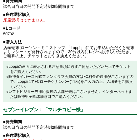
■発売期間
試合日当日の開門予定時刻2時間前まで
■座席選択購入
座席選択はできません。
■Lコード
50702
■購入方法
店頭端末(ローソン・ミニストップ:「Loppi」)にてお申込いただくと端末
よりレシートが発行されますので、30分以内にレジへお持ちいただき、
ご精算の上、チケットとお引き換えください。
※Loppiの画面に表示される注意事項に必ずご同意いただいた上でチケット
をご購入ください。
※阪神タイガース公式ファンクラブ会員の方はFC料金の適用がございますの
で、LoppiにてFCローチケナンバー(11桁)をご入力の上、入場券をご購入
ください。
※レフトビジター専用応援席の店舗発売はございません。インターネットま
たは阪神甲子園球場窓口でご購入ください。
セブンｰイレブン：「マルチコピー機」
■発売期間
試合日当日の開門予定時刻2時間前まで
■座席選択購入