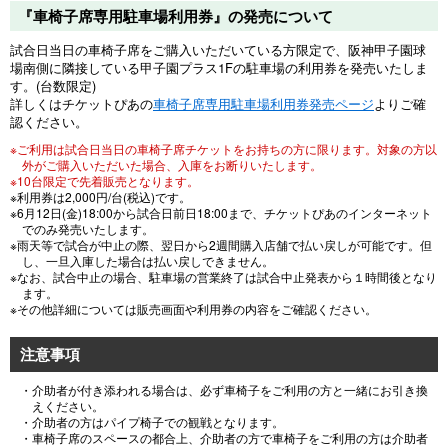
『車椅子席専用駐車場利用券』の発売について
試合日当日の車椅子席をご購入いただいている方限定で、阪神甲子園球
場南側に隣接している甲子園プラス1Fの駐車場の利用券を発売いたしま
す。(台数限定)
詳しくはチケットぴあの
車椅子席専用駐車場利用券発売ページ
よりご確
認ください。
※ご利用は試合日当日の車椅子席チケットをお持ちの方に限ります。対象の方以
外がご購入いただいた場合、入庫をお断りいたします。
※10台限定で先着販売となります。
※利用券は2,000円/台(税込)です。
※6月12日(金)18:00から試合日前日18:00まで、チケットぴあのインターネット
でのみ発売いたします。
※雨天等で試合が中止の際、翌日から2週間購入店舗で払い戻しが可能です。但
し、一旦入庫した場合は払い戻しできません。
※なお、試合中止の場合、駐車場の営業終了は試合中止発表から１時間後となり
ます。
※その他詳細については販売画面や利用券の内容をご確認ください。
注意事項
・介助者が付き添われる場合は、必ず車椅子をご利用の方と一緒にお引き換
えください。
・介助者の方はパイプ椅子での観戦となります。
・車椅子席のスペースの都合上、介助者の方で車椅子をご利用の方は介助者