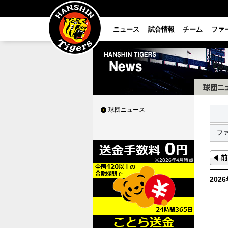
ニュース
試合情報
チーム
ファ
球団ニュース
フ
202