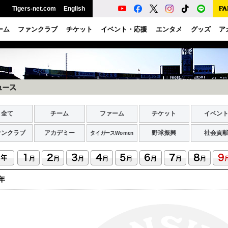
Tigers-net.com
English
ーム
ファンクラブ
チケット
イベント・応援
エンタメ
グッズ
ア
全て
チーム
ファーム
チケット
イベン
ァンクラブ
アカデミー
野球振興
社会貢
タイガースWomen
6年