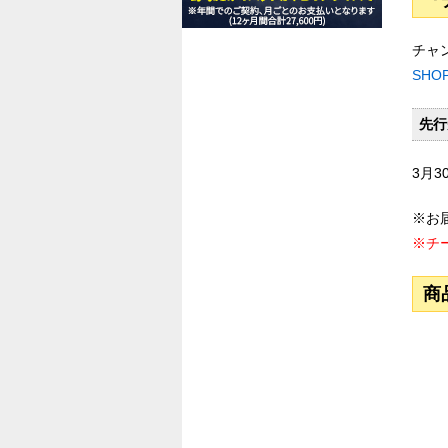
『
チャ
SHO
先行
3月30
※お
※チ
商