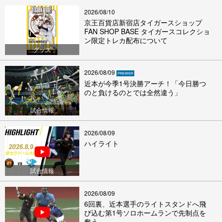
2026/08/10
京王百貨店新宿店タイガースショップ
FAN SHOP BASE タイガースコレクショ
ン限定トレカ配布について
グッズ
2026/08/09
近本が今季1号決勝アーチ！「今日勝つ
のと負けるのとでは全然違う」
試合情報
2026/08/09
ハイライト
試合情報
2026/08/09
6回裏、近本選手のライトスタンドへ飛
び込む第1号ソロホームランで先制点を
奪う