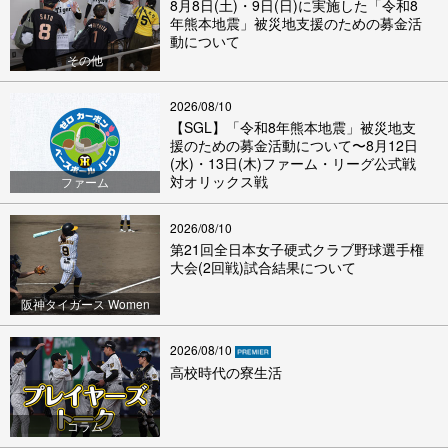
8月8日(土)・9日(日)に実施した「令和8
年熊本地震」被災地支援のための募金活
動について
その他
2026/08/10
【SGL】「令和8年熊本地震」被災地支
援のための募金活動について〜8月12日
(水)・13日(木)ファーム・リーグ公式戦
対オリックス戦
ファーム
2026/08/10
第21回全日本女子硬式クラブ野球選手権
大会(2回戦)試合結果について
阪神タイガース Women
2026/08/10
高校時代の寮生活
コラム