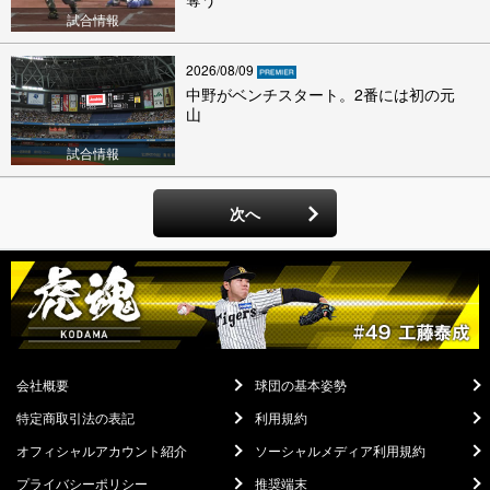
試合情報
2026/08/09
中野がベンチスタート。2番には初の元
山
試合情報
次へ
会社概要
球団の基本姿勢
特定商取引法の表記
利用規約
オフィシャルアカウント紹介
ソーシャルメディア利用規約
プライバシーポリシー
推奨端末