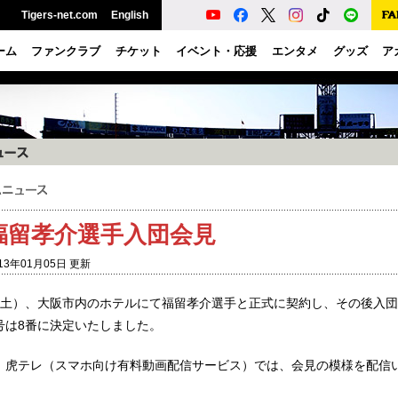
Tigers-net.com
English
ーム
ファンクラブ
チケット
イベント・応援
エンタメ
グッズ
ア
福留孝介選手入団会見
13年01月05日 更新
（土）、大阪市内のホテルにて福留孝介選手と正式に契約し、その後入
号は8番に決定いたしました。
、虎テレ（スマホ向け有料動画配信サービス）では、会見の模様を配信