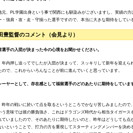
地元、PL学園出身という事で関西にも馴染みがございますし、実績の方
ー・強肩・攻・走・守揃った選手ですので、本当に大きな期待をしてい
田豊監督のコメント（会見より）
留選手の入団が決まった今の心境をお聞かせください。
：年内押し迫ってでしたが入団が決まって、スッキリして新年を迎えら
たので、これからいろんなことが前に進んでいくと思っています。
レーヤーとして、存在感として福留選手のどのあたりに期待をしていま
：昨年の戦いに於いて点を取るというところでかなり苦しみましたので
いう意味では彼の勝負強さ、これはドラゴンズ時代から相当タイガース
れていましたので、そのあたりに期待したいのと、昨年はどうしても点
ないということで、打力の方を重視してスターティングメンバーを決め