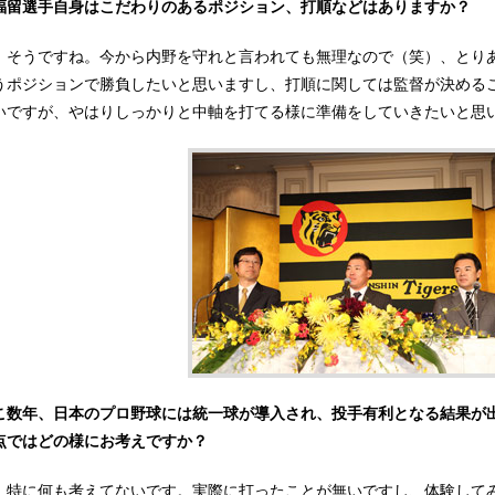
福留選手自身はこだわりのあるポジション、打順などはありますか？
：そうですね。今から内野を守れと言われても無理なので（笑）、とり
うポジションで勝負したいと思いますし、打順に関しては監督が決める
いですが、やはりしっかりと中軸を打てる様に準備をしていきたいと思
こ数年、日本のプロ野球には統一球が導入され、投手有利となる結果が
点ではどの様にお考えですか？
：特に何も考えてないです。実際に打ったことが無いですし、体験して