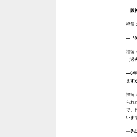
―阪
福留
―『
福留
（過
―6
ます
福留
られ
で、
いま
―先