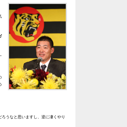
。
気
ガ
一
の
め
だろうなと思いますし、逆に凄くやり