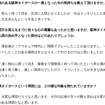
統のある阪神タイガースの一員となった今の気持ちを教えて頂けますか
：長らく待って頂き、正式に入団となりましたが、今はスッキリとした
と大丈夫かなという不安と半々です。
団日を迎えるまでに色々な心の葛藤もあったかと思いますが、阪神タイ
入団の決め手となった部分はどのあたりでしょうか。
：僕自身が（アマチュア時代に）関西でプレーしたことがありますし、
レーしたことのある場所はすんなり入って行けるのではと思いましたの
と凄く熱心に誘って頂き、最後まで我慢強く待って頂いたという所も僕
は凄く有り難く、嬉しい気持ちでしたので、そういうところが大きな決
なりました。
神タイガースという球団には、どの様な印象を持たれていますか？
：大変な球団だろうなと思います。今日の記者の方々の数も見れば大変
のある球団だなと思います。