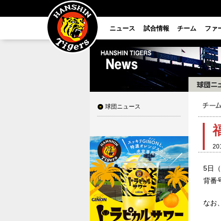
ニュース
試合情報
チーム
ファ
球団ニュース
20
5日
背番
なお