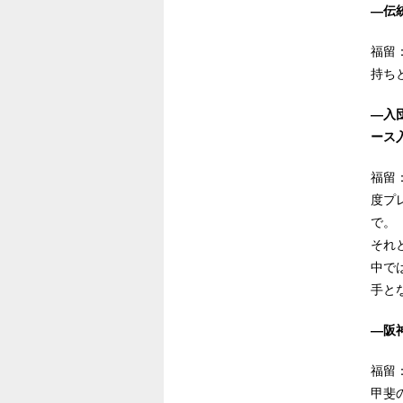
―伝
福留
持ち
―入
ース
福留
度プ
で。
それ
中で
手と
―阪
福留
甲斐