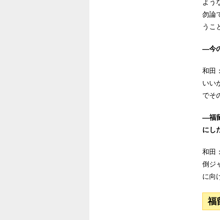
よう
勿論
うこ
―今
和田
いい
でそ
―福
にし
和田
倒ジ
に向
福