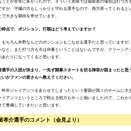
なことが非常に多かったので、そういう意味では福留君の場合は打つ方
ですが、守備の方もしっかりと守れる選手なので、両方荷ってくれると
とで大きな期待を寄せています。
の時点で、ポジション、打順はどう考えていますか？
：もちろん外野ならどのポジションもこなせる選手だと思っていますが
かなと。また打つ方も今は何番ということはないんですが、クリーンア
のあたりになってくると思います。
留選手の入団が決まり、一先ず開幕スタートを切る陣容が固まったと思
たいかファンの皆さんへ教えてください。
：昨年ジャイアンツを走らせてしまったという要因が我々のチームに大
ャイアンツというところで戦える戦力もやっと揃いましたので、これか
けて整備していきたいと思います。
留孝介選手のコメント（会見より）