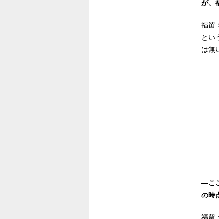
が、
福留
とい
は無
―こ
の時
福留