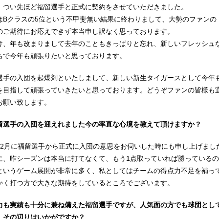
、つい先ほど福留選手と正式に契約をさせていただきました。
はBクラスの5位という不甲斐無い結果に終わりまして、大勢のファンの
のご期待にお応えできず本当申し訳なく思っております。
け、年も改まりまして去年のこともきっぱりと忘れ、新しいフレッシュ
ちで今年も頑張りたいと思っております。
選手の入団を起爆剤といたしまして、新しい新生タイガースとして今年
を目指して頑張っていきたいと思っております。どうぞファンの皆様も
お願い致します。
留選手の入団を迎えれました今の率直な心境を教えて頂けますか？
12月に福留選手から正式に入団の意思をお伺いした時にも申し上げまし
に、昨シーズンは本当に打てなくて、もう1点取っていれば勝っているの
というゲーム展開が非常に多く、私としてはチームの得点力不足を補っ
かく打つ方で大きな期待をしているところでございます。
力も実績も十分に兼ね備えた福留選手ですが、人気面の方でも球団とし
、その辺りはいかがですか？