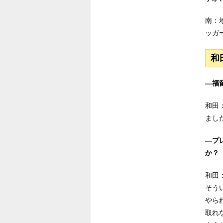
南：
ッガ
和
―福
和田
まし
―プ
か？
和田
そう
やら
取れ