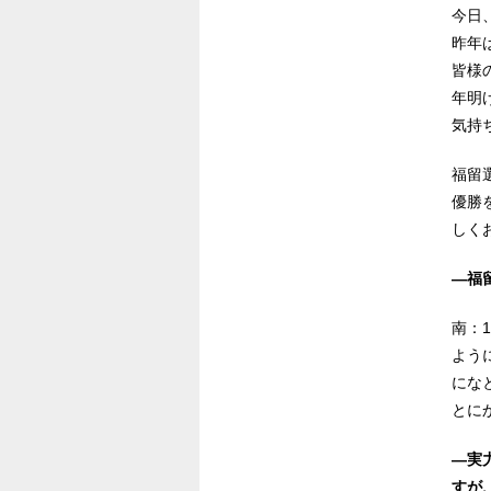
今日
昨年
皆様
年明
気持
福留
優勝
しく
―福
南：
よう
にな
とに
―実
すが