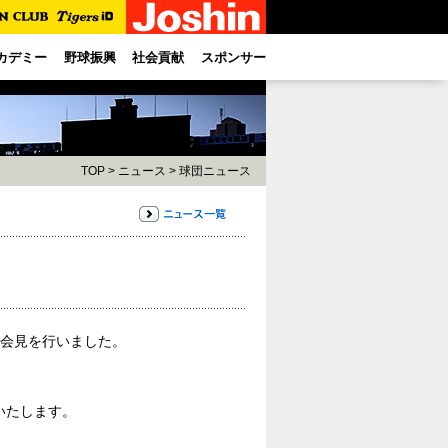
カデミー
野球振興
社会貢献
スポンサー
TOP
>
ニュース
>
球団ニュース
団会見を行いました。
いたします。