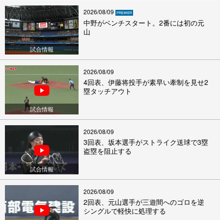
2026/08/09
中野がベンチスタート。2番には初の元
山
試合情報
2026/08/09
4回表、伊藤将投手が素早い牽制を見せ2
塁タッチアウト
試合情報
2026/08/09
3回表、坂本選手がストライク送球で3塁
盗塁を阻止する
試合情報
2026/08/09
2回表、元山選手が三遊間へのゴロを逆
シングルで軽快に処理する