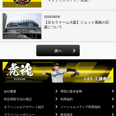
イベント
2026/08/06
【京セラドーム大阪】ジェット風船の応
援について
その他
次へ
会社概要
球団の基本姿勢
特定商取引法の表記
利用規約
オフィシャルアカウント紹介
ソーシャルメディア利用規約
プライバシーポリシー
推奨端末