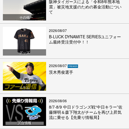
阪神タイガースによる「令和8年熊本地
震」被災地支援のための募金活動につい
て
その他
2026/08/07
B-LUCK DYNAMITE SERIESユニフォー
ム最終受注受付中！！
グッズ
2026/08/07
茨木秀俊選手
コラム
2026/08/06
8/7-8/9 中日ドラゴンズ戦“中日キラー”佐
藤輝明＆森下翔太がチームを再び上昇気
流に乗せる【先乗り情報局】
試合情報