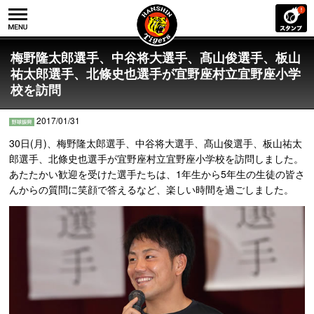
梅野隆太郎選手、中谷将大選手、髙山俊選手、板山
祐太郎選手、北條史也選手が宜野座村立宜野座小学
校を訪問
2017/01/31
30日(月)、梅野隆太郎選手、中谷将大選手、髙山俊選手、板山祐太
郎選手、北條史也選手が宜野座村立宜野座小学校を訪問しました。
あたたかい歓迎を受けた選手たちは、1年生から5年生の生徒の皆さ
んからの質問に笑顔で答えるなど、楽しい時間を過ごしました。