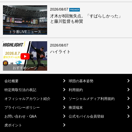
2026/08/07
才木が8回無失点。「すばらしかった」
と藤川監督も称賛
トラ番LIVEニュース
2026/08/07
ハイライト
おすすめシーン
会社概要
球団の基本姿勢
特定商取引法の表記
利用規約
オフィシャルアカウント紹介
ソーシャルメディア利用規約
プライバシーポリシー
推奨端末
お問い合わせ・Q&A
公式モバイル会員登録
虎ポイント