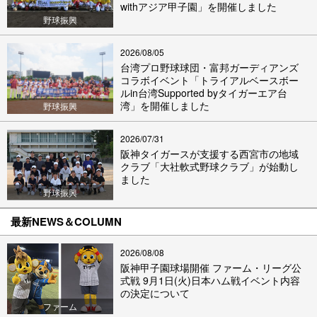
withアジア甲子園」を開催しました
野球振興
2026/08/05
台湾プロ野球球団・富邦ガーディアンズ
コラボイベント「トライアルベースボー
ルin台湾Supported byタイガーエア台
湾」を開催しました
野球振興
2026/07/31
阪神タイガースが支援する西宮市の地域
クラブ「大社軟式野球クラブ」が始動し
ました
野球振興
最新NEWS＆COLUMN
2026/08/08
阪神甲子園球場開催 ファーム・リーグ公
式戦 9月1日(火)日本ハム戦イベント内容
の決定について
ファーム