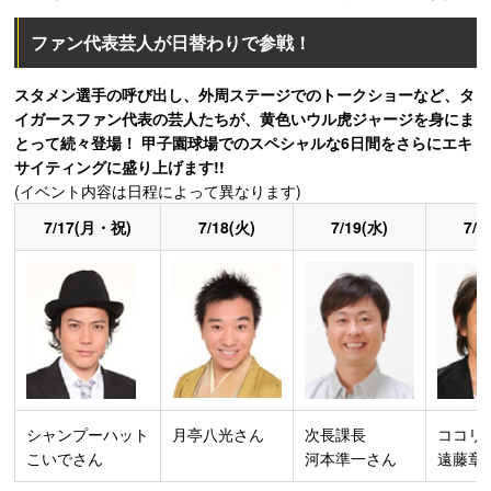
ファン代表芸人が日替わりで参戦！
スタメン選手の呼び出し、外周ステージでのトークショーなど、タ
イガースファン代表の芸人たちが、黄色いウル虎ジャージを身にま
とって続々登場！ 甲子園球場でのスペシャルな6日間をさらにエキ
サイティングに盛り上げます!!
(イベント内容は日程によって異なります)
7/17(月・祝)
7/18(火)
7/19(水)
7/2
シャンプーハット
月亭八光さん
次長課長
ココリ
こいでさん
河本準一さん
遠藤章