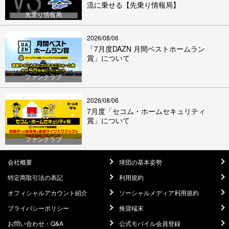
流に乗せる【先乗り情報局】
先乗り情報局
2026/08/06
「7月度DAZN 月間ベストホームラン
賞」について
ファンクラブ
2026/08/06
7月度「セコム・ホームセキュリティ
賞」について
ファンクラブ
会社概要
球団の基本姿勢
特定商取引法の表記
利用規約
オフィシャルアカウント紹介
ソーシャルメディア利用規約
プライバシーポリシー
推奨端末
お問い合わせ・Q&A
公式モバイル会員登録