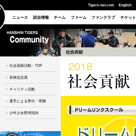
Tigers-net.com
English
ニュース
試合情報
チーム
ファーム
ファンクラブ
チケット
社会貢献活動・TOP
若林忠志賞
チャリティ活動
選手による寄付・寄贈
少年少女野球招待