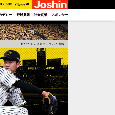
カデミー
野球振興
社会貢献
スポンサー
TOP
>
エンタメ
>
コラム
> 虎魂