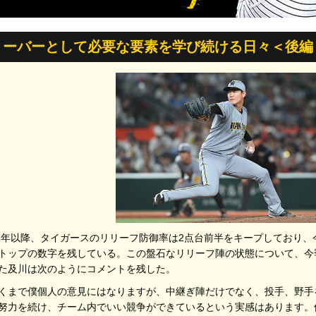
リーバーとして必要な要素を学び続ける日々＜後編
22年以降、タイガースのリリーフ防御率は2点台前半をキープしており、今季
トップの数字を残している。この盤石なリリーフ陣の状態について、今
た及川は次のようにコメントを残した。
くまで僕個人の意見にはなりますが、中継ぎ陣だけでなく、投手、野手
努力を続け、チーム内でいい競争ができているという実感はあります。