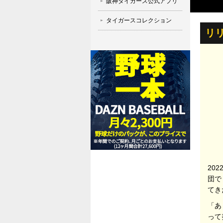
阪神タイガース公式アプリ
タイガースコレクション
リ
20
団で
てき
「あ
って