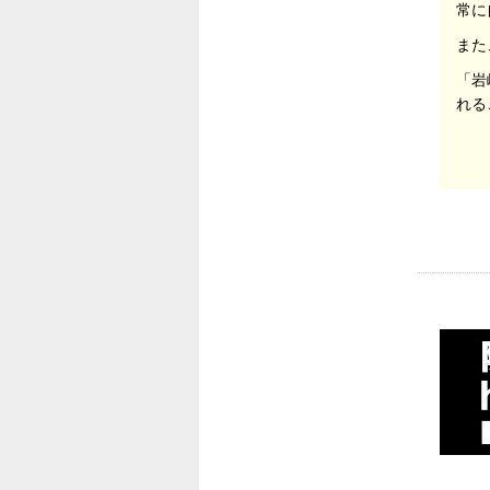
常に
また
「岩
れる