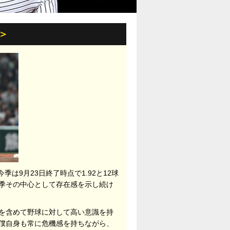
＞
は9月23日終了時点で1.92と12球
季その中心として存在感を示し続け
を含めて野球に対して高い意識を持
僕自身も常に危機感を持ちながら、