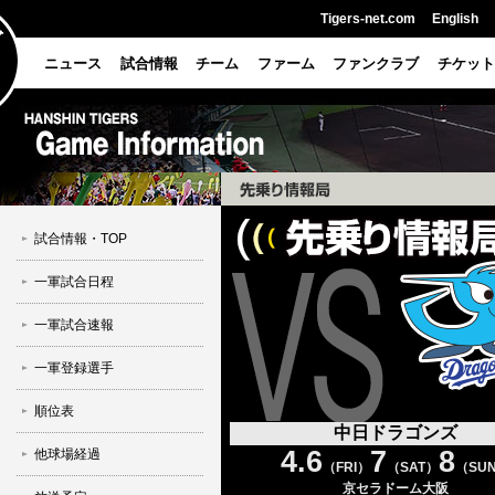
Tigers-net.com
English
ニュース
試合情報
チーム
ファーム
ファンクラブ
チケット
試合情報・TOP
一軍試合日程
一軍試合速報
一軍登録選手
順位表
中日ドラゴンズ
4.6
7
8
他球場経過
（FRI）
（SAT）
（SU
京セラドーム大阪