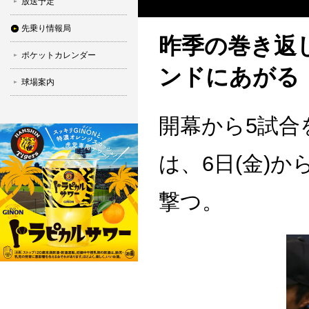
放送予定
先乗り情報局
昨季の巻き返
ポケットカレンダー
ンドにあがる
球場案内
開幕から5試合
は、6日(金)
撃つ。