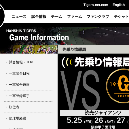
Tigers-net.com
English
ニュース
試合情報
チーム
ファーム
ファンクラブ
チケット
試合情報・TOP
一軍試合日程
一軍試合速報
一軍登録選手
順位表
読売ジャイアンツ
5.25
26
27
他球場経過
（FRI）
（SAT）
（
阪神甲子園球場