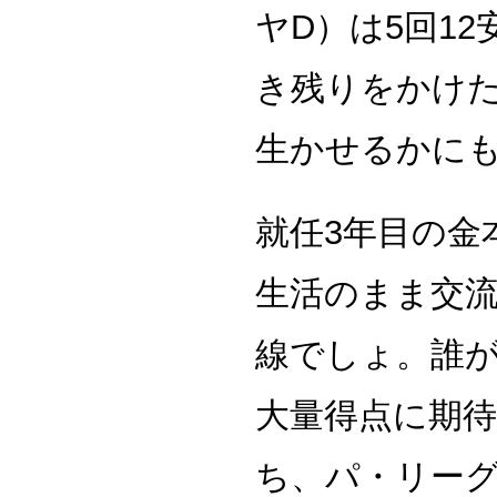
ヤD）は5回1
き残りをかけ
生かせるかに
就任3年目の金
生活のまま交
線でしょ。誰
大量得点に期
ち、パ・リー