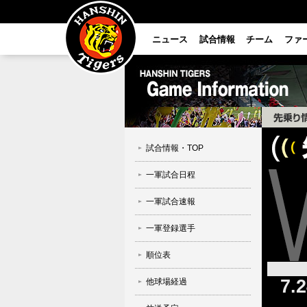
ニュース
試合情報
チーム
ファ
試合情報・TOP
一軍試合日程
一軍試合速報
一軍登録選手
順位表
7.
他球場経過