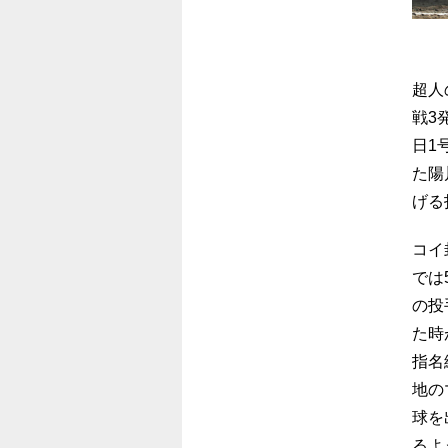
超人
戦3
日1
た陽
げる
コイ
では
の投
た時
指名
地の
球を
るよ