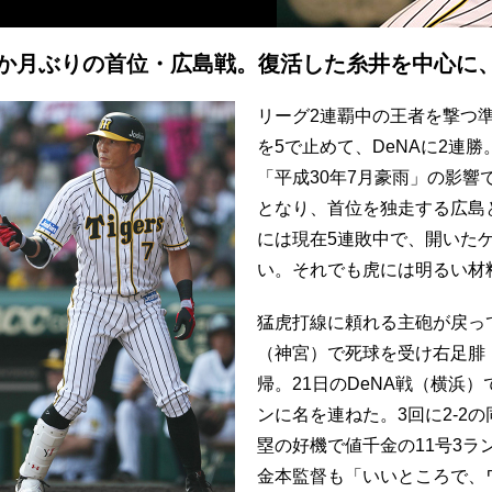
1か月ぶりの首位・広島戦。復活した糸井を中心に
リーグ2連覇中の王者を撃つ
を5で止めて、DeNAに2連
「平成30年7月豪雨」の影響
となり、首位を独走する広島
には現在5連敗中で、開いたゲ
い。それでも虎には明るい材
猛虎打線に頼れる主砲が戻って
（神宮）で死球を受け右足腓
帰。21日のDeNA戦（横浜
ンに名を連ねた。3回に2-2
塁の好機で値千金の11号3ラ
金本監督も「いいところで、