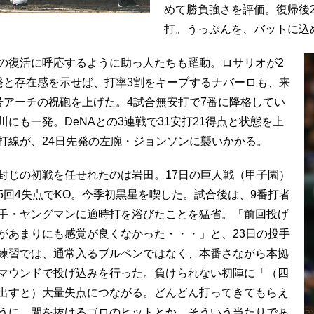
めて勝負強さを評価。復帰後2
打。うっぷんを、バットに込
の復活に呼応するように助っ人たちも躍動。ロサリオが2
発と存在感を示せば、打率3割をキープするナバーロも、来
号アーチの祝砲を上げた。4試合無安打で7番に降格してい
川にも一発。DeNAとの3連戦で31安打21得点と状態を上
打線が、24日先発の左腕・ジョンソンに襲いかかる。
封じの初戦を任せれたのは岩田。17日の巨人戦（甲子園）
5回4失点でKO。今季初黒星を喫した。試合後は、9番打者
手・ヤングマンに適時打を浴びたことを猛省。「前回投げ
があまりにも感覚が良くなかった・・・」と、23日の投手
練習では、通常入るブルペンではなく、本番さながら本拠
マウンドで投げ込みを行った。負けられない初陣に「（四
出すと）大量失点につながる。どんどん打ってきてもらえ
うに。間を抜けるゴロのヒットとか、そういう当たりであ