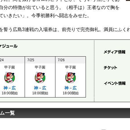
自分の特徴が出ていると思う。（相手は）王者なので胸を
ていきたい」。今季初勝利へ闘志をみせた。
を誓う広島3連戦の入場券は、前売りで完売御礼。満員にふく
/24
7/25
7/26
甲子園
甲子園
甲子園
神－広
神－広
神－広
18:00開始
18:00開始
18:00開始
ム一覧