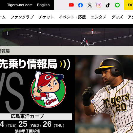
Tigers-net.com
English
ーム
ファンクラブ
チケット
イベント・応援
エンタメ
グッズ
ア
広島東洋カープ
24
25
26
（TUE）
（WED）
（THU）
阪神甲子園球場