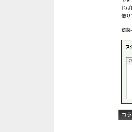
れば
借り
逆襲
7
コラ