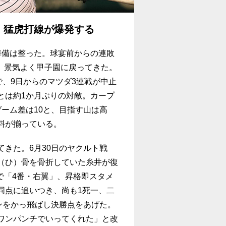
、猛虎打線が爆発する
準備は整った。球宴前からの連敗
勝。景気よく甲子園に戻ってきた。
で、9日からのマツダ3連戦が中止
とは約1か月ぶりの対敵。カープ
ーム差は10と、目指す山は高
料が揃っている。
きた。6月30日のヤクルト戦
（ひ）骨を骨折していた糸井が復
）で「4番・右翼」、昇格即スタメ
の同点に追いつき、尚も1死一、二
ンをかっ飛ばし決勝点をあげた。
ワンパンチでいってくれた」と改