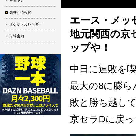
放送予定
先乗り情報局
エース・メッ
ポケットカレンダー
地元関西の京
球場案内
ップや！
中日に連敗を喫
最大の8に膨ら
敗と勝ち越し
京セラDに戻