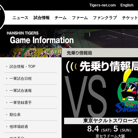
Tigers-net.com
English
ニュース
試合情報
チーム
ファーム
ファンクラブ
チケット
試合情報・TOP
一軍試合日程
一軍試合速報
一軍登録選手
順位表
東京ヤクルトスワローズ
8.4
5
他球場経過
（SAT）
（SUN）
京セラドーム大阪